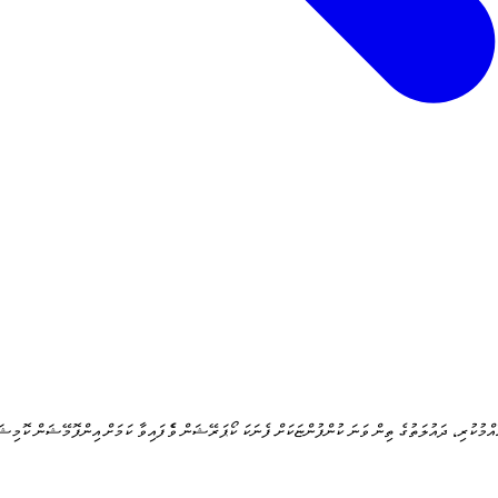
އާއްމުކުރި، ދައުލަތުގެ ތިން ވަނަ ކުންފުންޏަކަށް ފެނަކަ ކޯޕަރޭޝަން ވެެފައިވާ ކަމަށް އިންފޮމޭޝަން ކޮމި