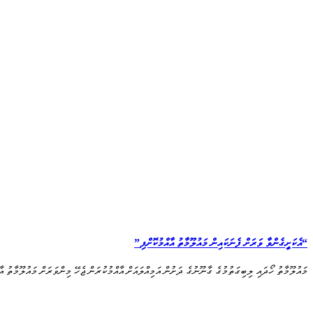
“އެކަށީގެންވާ ވަރަށް ފެނަކައިން މައުލޫމާތު އާއްމުކޮށްފި”
މައުލޫމާތު ހޯދައި ލިބިގަތުމުގެ ގާނޫނުގެ ދަށުން އަމިއްލައަށް އާއްމުކުރަން ޖެހޭ މިންވަރަށް މައުލޫމާތު 