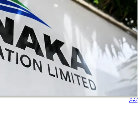
ޚަބަރު