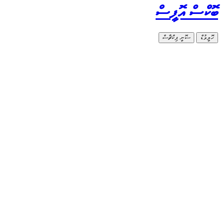
ބޮކްސް އޮފީސް
ހޮލީވުޑް
ސޮނީ ޕިކްޗާސް