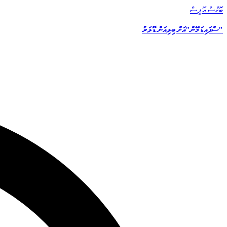
ބޮކްސް އޮފީސް
"ސްޕައިޑަމޭން"އަށް ބިލިއަން ޑޮލަރު