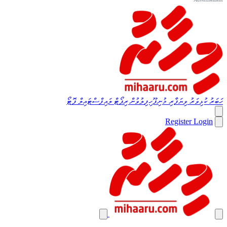
ހަބަރު
ކުޅިވަރު
ވިޔަފާރި
މުނިފޫހިފިލުވުން
ރިޕޯޓް
ލައިފްސްޓައިލް
ފޮޓޯ
Register
Login