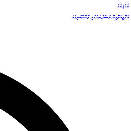
އެމްޕީއެލް
އެމްޕީއެލްއިން ރަސްފަންނުގައި ފާހާނާބަރިއެއް