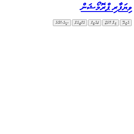
ވިޔަފާރި ޕްރޮމޯޝަން
އުރީދޫ
ވިލާ ކޮލެޖް
ތައުލީމް
އެމްޕީއެލް
ސީއެސްއާރު