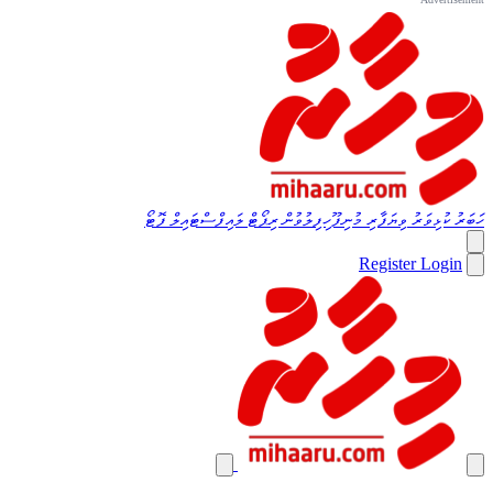
ހަބަރު
ކުޅިވަރު
ވިޔަފާރި
މުނިފޫހިފިލުވުން
ރިޕޯޓް
ލައިފްސްޓައިލް
ފޮޓޯ
Register
Login