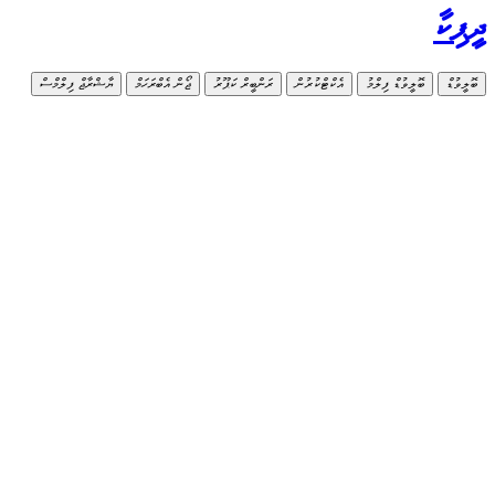
ދީޕިކާ
ބޮލީވުޑް
ބޮލީވުޑް ފިލްމު
އެކްޓްކުރުން
ރަންބީރް ކަޕޫރު
ޖޯން އެބްރަހަމް
ޔާޝްރާޖް ފިލްމްސް