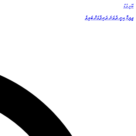
ބޮލީވުޑް
ދީޕިކާ އިނީ ދެވަނަ ދަރިފުޅަށް ބަލިވެ