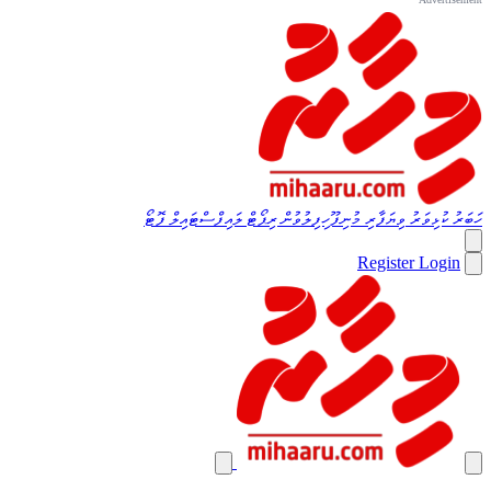
ހަބަރު
ކުޅިވަރު
ވިޔަފާރި
މުނިފޫހިފިލުވުން
ރިޕޯޓް
ލައިފްސްޓައިލް
ފޮޓޯ
Register
Login