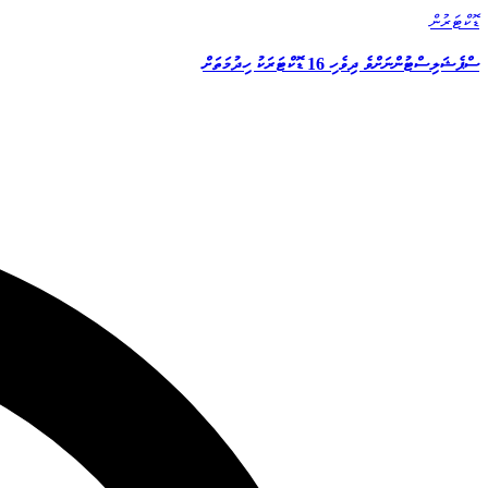
ޑޮކްޓަރުން
ސްޕެޝަލިސްޓުންނަށްވެ ދިވެހި 16 ޑޮކްޓަރަކު ހިދުމަތަށް