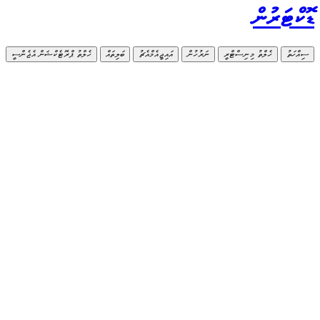
ޑޮކްޓަރުން
ސިއްހަތު
ހެލްތު މިނިސްޓްރީ
ނަރުހުން
އައިޖީއެމްއެޗު
ބަލިތައް
ހެލްތު ޕްރޮޓެކްޝަން އެޖެންސީ