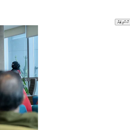
 ހޮސްޕިޓަލް