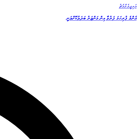
އައިޖީއެމްއެޗު
އެންމެ ފުރިހަމަ ފަރުވާ އިން މަންޒަރު ބަދަލުކޮށްލަނީ