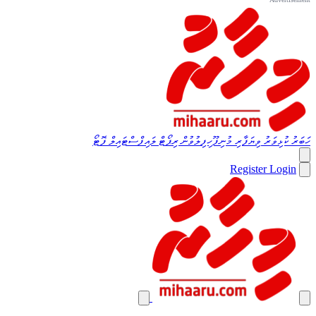
ހަބަރު
ކުޅިވަރު
ވިޔަފާރި
މުނިފޫހިފިލުވުން
ރިޕޯޓް
ލައިފްސްޓައިލް
ފޮޓޯ
Register
Login