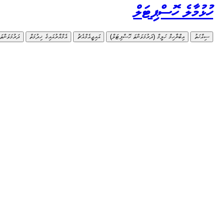
ހުޅުމާލެ ހޮސްޕިޓަލް
ސިއްހަތު
އިބްރާހިމް ހަލީމް (ދަރުމަވަންތަ ހޮސްޕިޓަލް)
އައިޖީއެމްއެޗު
އެމްއާރުއައިގެ ޚިދުމަތް
ދަރުމަވަންތަ