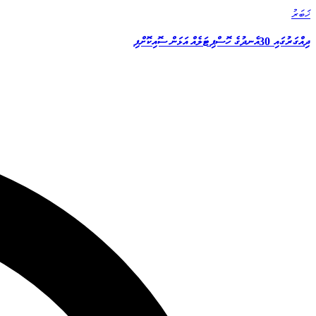
ޚަބަރު
ދިއްގަރުގައި 30އެނދުގެ ހޮސްޕިޓަލެއް އަޅަން ސޮއިކޮށްފި