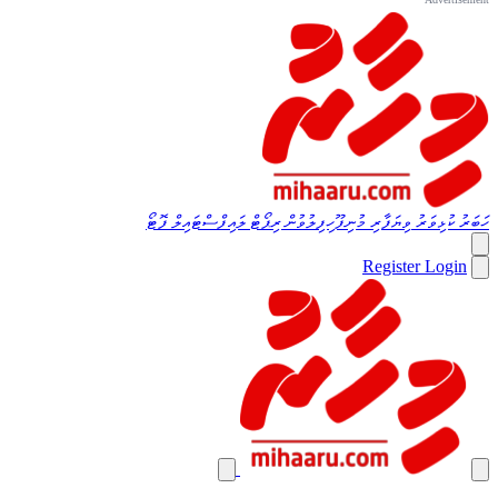
ހަބަރު
ކުޅިވަރު
ވިޔަފާރި
މުނިފޫހިފިލުވުން
ރިޕޯޓް
ލައިފްސްޓައިލް
ފޮޓޯ
Register
Login