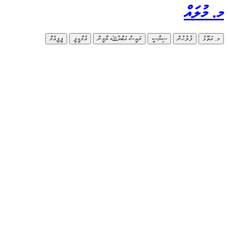
މ. މުލައް
މ. އަތޮޅު
ފުލުހުން
ސިޔާސީ
ރައީސް އަބްދުﷲ ޔާމީން
އެމްޑީޕީ
ޕީޕީއެމް