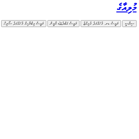
މުލިއާގެ
ސިޔާސީ
ރައީސް ޑރ. މުހައްމަދު މުއިއްޒު
ރައީސް އަބްދުﷲ ޔާމީން
ރައީސް އިބްރާހިމް މުހައްމަދު ސޯލިހް