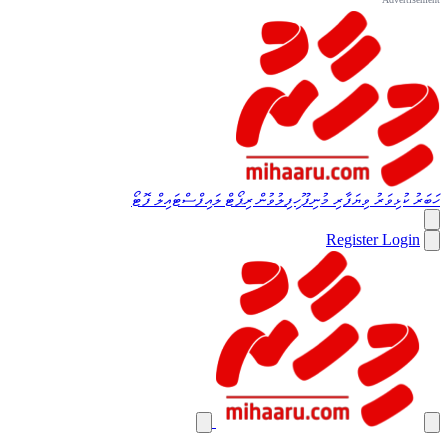
ހަބަރު
ކުޅިވަރު
ވިޔަފާރި
މުނިފޫހިފިލުވުން
ރިޕޯޓް
ލައިފްސްޓައިލް
ފޮޓޯ
Register
Login