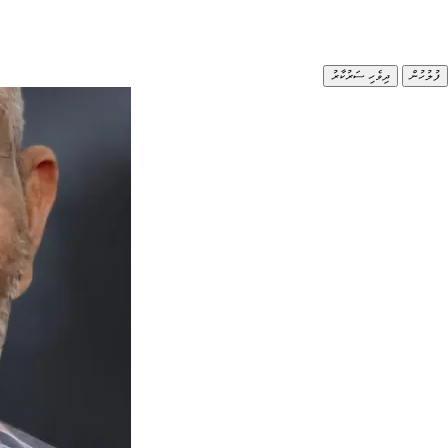
ފުލުހުން
ދިވެހި ސަރުކާރު