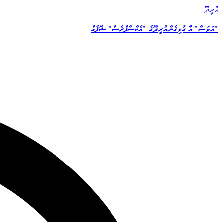
އުރީދޫ
"އަވަސް" އާ ގުޅިގެން އުރީދޫގެ "އެކްސްޕްރެސް" ޝޮޕެއް