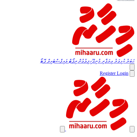
ހަބަރު
ކުޅިވަރު
ވިޔަފާރި
މުނިފޫހިފިލުވުން
ރިޕޯޓް
ލައިފްސްޓައިލް
ފޮޓޯ
Register
Login