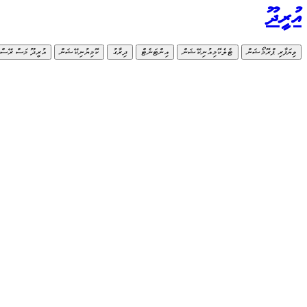
އުރީދޫ
ވިޔަފާރި ޕްރޮމޯޝަން
ޓެލެކޮމިއުނިކޭޝަން
އިންޓަނެޓް
ދިރާގު
ކޮމިޔުނިކޭޝަން
އުރީދޫ މަސް ރޭސް