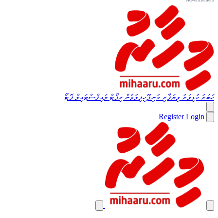
ހަބަރު
ކުޅިވަރު
ވިޔަފާރި
މުނިފޫހިފިލުވުން
ރިޕޯޓް
ލައިފްސްޓައިލް
ފޮޓޯ
Register
Login