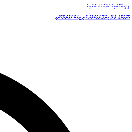
ދީނީ އެއްބައިވަންތަކަމުގެ ގަވާއިދު
އާއްމުންގެ ތެރޭ ހިންދޫ އަޅުކަމެއް ކުރި މީހަކު ހައްޔަރުކޮށްފި