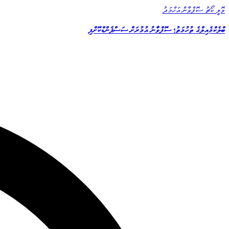
ވޮލީ ކޯޗު ސޮފްވާން އަހްމަދު
ބްލެކްމެއިލްގެ ތުހުމަތު؛ ސޮފްވާނު އުމުރަށް ސަސްޕެންޑްކޮށްފި