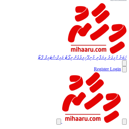
ހަބަރު
ކުޅިވަރު
ވިޔަފާރި
މުނިފޫހިފިލުވުން
ރިޕޯޓް
ލައިފްސްޓައިލް
ފޮޓޯ
Register
Login