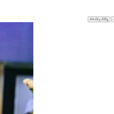
ވީއޭއެމް އިލެކްޝަން