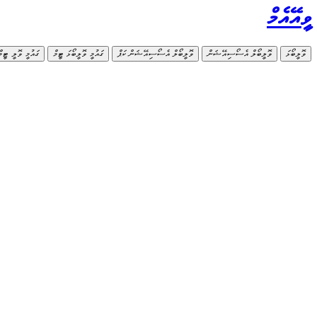
ވީއޭއެމް
ވޮލީބޯޅަ
ވޮލީބޯލް އެސޯސިއޭޝަން
ވޮލީބޯލް އެސޯސިއޭޝަން ކަޕް
ގައުމީ ވޮލީބޯޅަ ޓީމް
ގައުމީ ވޮލީ ޓީމް