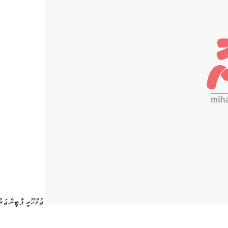
ޖުމްހޫރީ ޕާޓީން ޖަރ