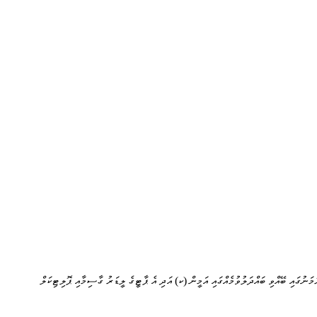
ުމަނުގައި ބޭއްވި ބައްދަލުވުމެއްގައި އަމީން (ކ) އަދި އެ ޕާޓީގެ ލީޑަރު ގާސިމާއި ޕޮލިޓިކަލް