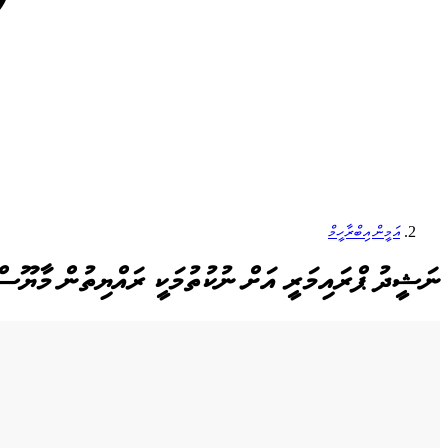
އަމީން އިބްރާހީމް
ނަޝީދު ޕްރައިމަރީ އަށް ނުކުތުމަކީ ރައްޔިތުން މާޔޫސް