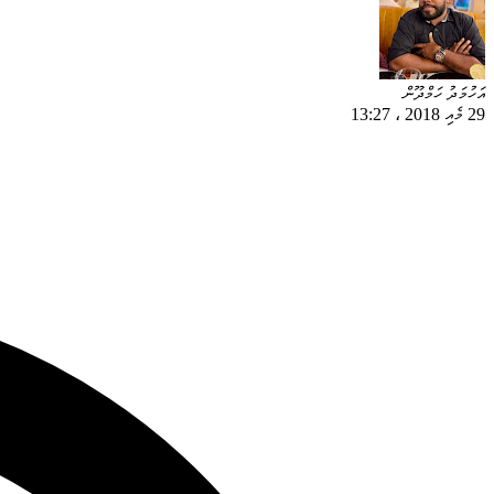
އަހުމަދު ހަމްދޫން
29 މެއި 2018
،
13:27