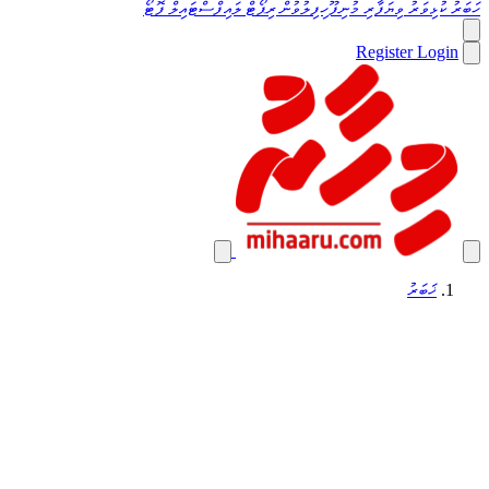
ހަބަރު
ކުޅިވަރު
ވިޔަފާރި
މުނިފޫހިފިލުވުން
ރިޕޯޓް
ލައިފްސްޓައިލް
ފޮޓޯ
Register
Login
ޚަބަރު