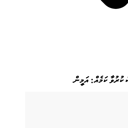
 ކުރުވާ ކަމެއް: އަމީން