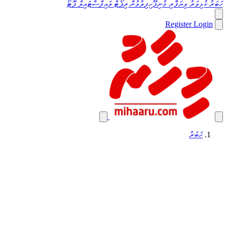
ހަބަރު
ކުޅިވަރު
ވިޔަފާރި
މުނިފޫހިފިލުވުން
ރިޕޯޓް
ލައިފްސްޓައިލް
ފޮޓޯ
Register
Login
ޚަބަރު