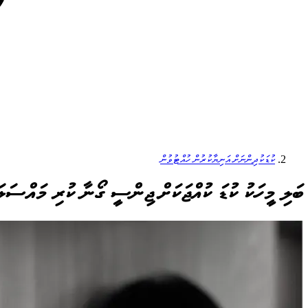
ކުޑަކުދިންނަށް އަނިޔާކުރުން ހުއްޓުވުން
ބަލި މީހަކު ކުޑަ ކުއްޖަކަށް ޖިންސީ ގޯނާ ކުރި މައްސަލ