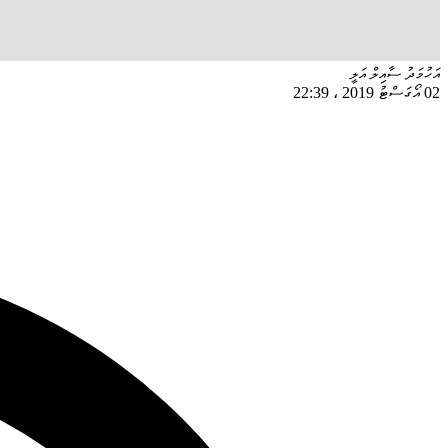
އަހުމަދު ސާއިލް އަލީ
02 އޯގަސްޓު 2019
،
22:39