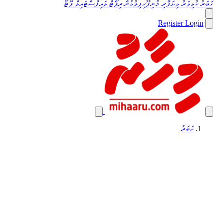
ހަބަރު
ކުޅިވަރު
ވިޔަފާރި
މުނިފޫހިފިލުވުން
ރިޕޯޓް
ލައިފްސްޓައިލް
ފޮޓޯ
Register
Login
ޚަބަރު