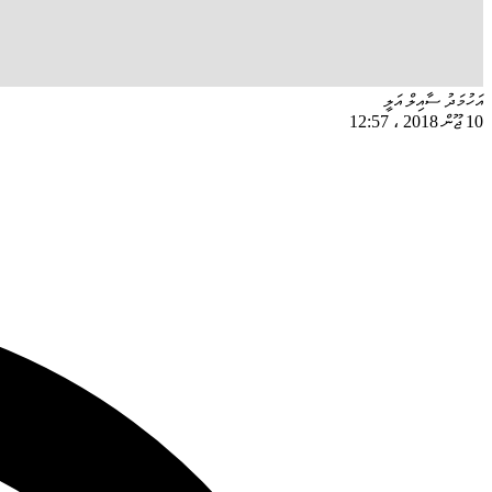
އަހުމަދު ސާއިލް އަލީ
10 ޖޫން 2018
،
12:57