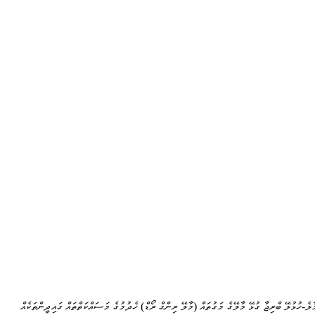
ާލެ-ހުޅުލޭ ބްރިޖާ ގުޅޭ މާލޭގެ މަގުތައް (މާލޭ ރިންގް ރޯޑް) ހެދުމުގެ މަސައްކަތްތައް ގައިދީންތަކެއް