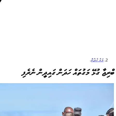
މަގު ހެދުން
ބްރިޖާ ގުޅޭ މަގުތައް ހަދަން ގައިދީން ނެރެފި