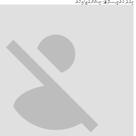
މިއަދު ކުރަނީ.---ފޮޓޯ: ނިޝާން އަލީ/މިހާރު