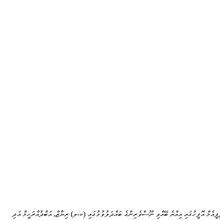
ީޕީއެމް އޮފީހުގައި އިއްޔެ ބޭއްވި ނޫސްވެރިންގެ ބައްދަލުވުމުގައި (ކ-ވ) ރިޔާޒް، އަބްދުއްރަހީމް އަދި