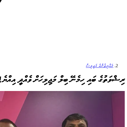
ރައްޔިތުންގެ މަޖިލިސް
ރިޝްވަތުގެ ބައި ހިމެނޭ ބިލް މަޖިލިހަށް ވެއްދީ އިއްޔެ!