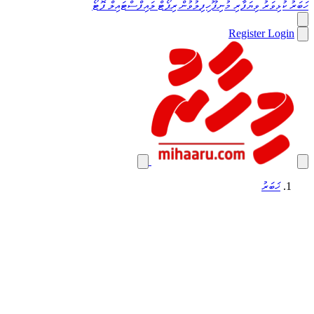
ހަބަރު
ކުޅިވަރު
ވިޔަފާރި
މުނިފޫހިފިލުވުން
ރިޕޯޓް
ލައިފްސްޓައިލް
ފޮޓޯ
Register
Login
ޚަބަރު