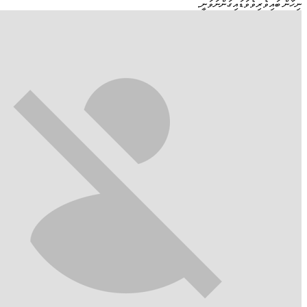
ނިހާން ބައިވެރިވެވަޑައިގަންނަވަނީ.