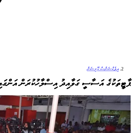
އިލެކްޝަންސް ކޮމިޝަން
ޕާޓީތަކުގެ އަސާސީ ގަވާއިދު އިސްލާހުކުރަން އަންގައި