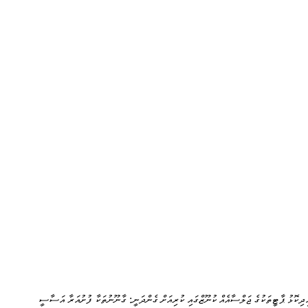
ިދިކޮޅު ޕާޓީތަކުގެ ޖަލްސާއެއް ކުނޫޒްގައި ކުރިއަށް ގެންދަނީ: ގާނޫނުތަކާ ފުށުއަރާ އަސާސީ