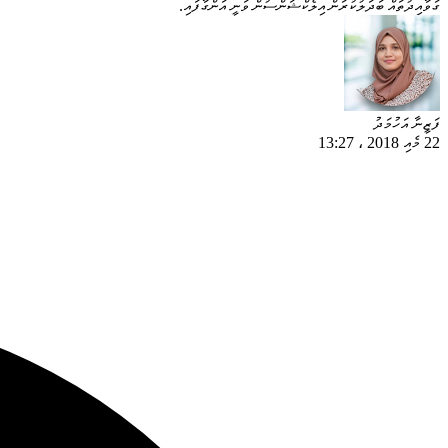
ގަވާއިދުތައް ބަދަލުކުރަން އިލެކްޝަންސުން ވަނީ އަންގާފައި.
ފަޒީނާ އަހުމަދު
22 މެއި 2018
،
13:27