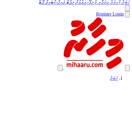
ހަބަރު
ކުޅިވަރު
ވިޔަފާރި
މުނިފޫހިފިލުވުން
ރިޕޯޓް
ލައިފްސްޓައިލް
ފޮޓޯ
Register
Login
ޚަބަރު