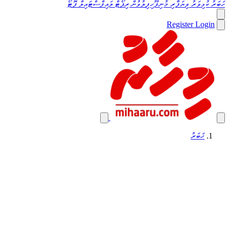
ހަބަރު
ކުޅިވަރު
ވިޔަފާރި
މުނިފޫހިފިލުވުން
ރިޕޯޓް
ލައިފްސްޓައިލް
ފޮޓޯ
Register
Login
ޚަބަރު