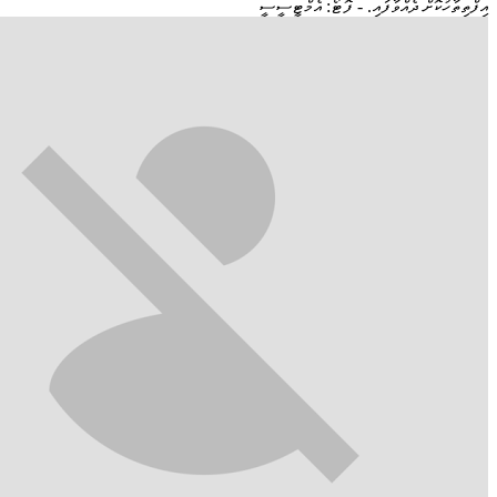
އިފްތިތާހުކޮށް ދެއްވާފައި. - ފޮޓޯ: އެމްޓީސީސީ