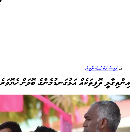
ރައީސް އަބްދުﷲ ޔާމީން
އިންތިގާލީ ތޮފިތަކެއް އަޅުގަނޑުމެންގެ ބޮލަށް ހެޔޮވަރ