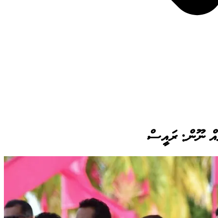
ެއް ނޫން: ރައީސް