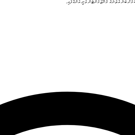
ަމަށް ބުނެ އެތަނުގެ މެނޭޖުމަންޓުން ވަނީ އަންގާފައި.