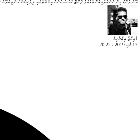
އޭނާ ލަންކާ އިން ނަންގަވައިގެން އުޅުއްވާ ޕެންޓް ހައުސް ހުންނަ އިމާރާތުގައި ދިވެހިންނަށް ނުތިބެވޭނެ ކ
މުއިއްޒު އިބްރާހިމް
17 މެއި 2019
،
20:22