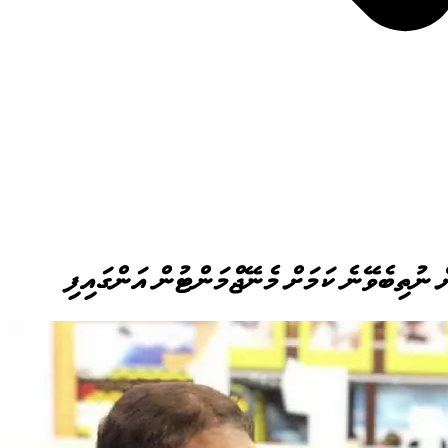
ް ނުތިބެވޭނެ ކަމަށް މެނޭޖްމަންޓުން އަންގައިފި