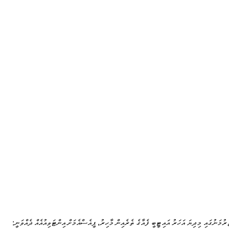
ަރުމަނުގައި މިދިޔަ އަހަރު އައިޓީބީ ފެއާގެ ތެރެއިން މާހިރު، ޕީއެސްއެމަށް އިންޓަވިއުއެއް ދެއްވަނީ: