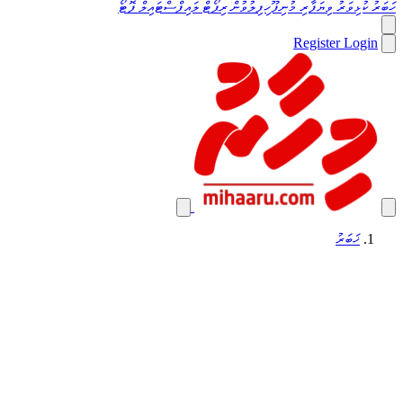
ހަބަރު
ކުޅިވަރު
ވިޔަފާރި
މުނިފޫހިފިލުވުން
ރިޕޯޓް
ލައިފްސްޓައިލް
ފޮޓޯ
Register
Login
ޚަބަރު