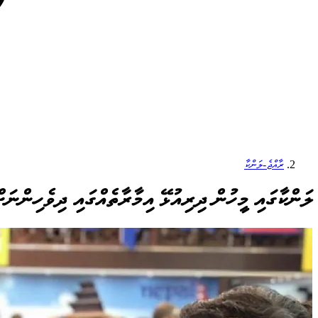
ރާއްޖެ-ލަންކާ
ލަންކާގައި މީހުން ދިރިއުޅޭ އިމާރާތެއްގައި ދިވެހިންނަށ