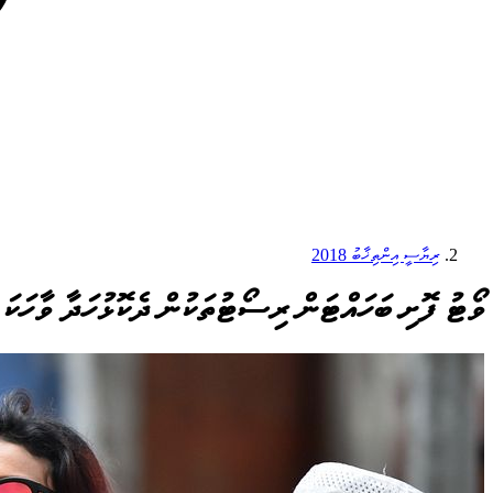
ރިޔާސީ އިންތިޚާބު 2018
ވޯޓު ފޮށި ބަހައްޓަން ރިސޯޓުތަކުން ދެކޮޅުހަދާ ވާހަކަ އ