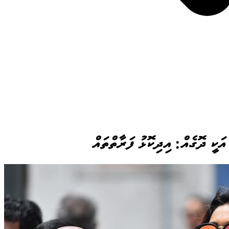
ަކީ ދޮގެއް: އިދިކޮޅު ފަރާތްތައް