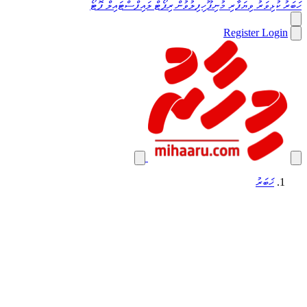
ހަބަރު
ކުޅިވަރު
ވިޔަފާރި
މުނިފޫހިފިލުވުން
ރިޕޯޓް
ލައިފްސްޓައިލް
ފޮޓޯ
Register
Login
ޚަބަރު