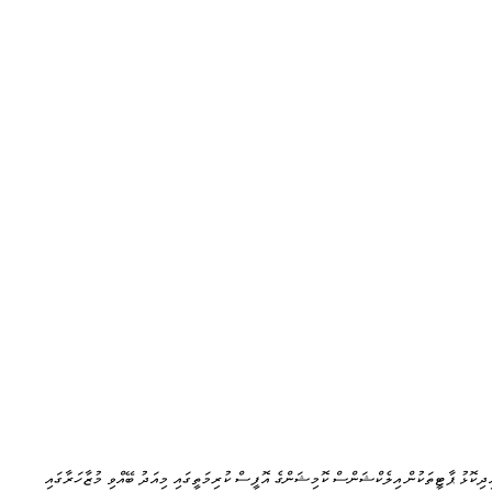
ިދިކޮޅު ޕާޓީތަކުން އިލެކްޝަންސް ކޮމިޝަންގެ އޮފީސް ކުރިމަތީގައި މިއަދު ބޭއްވި މުޒާހަރާގައި