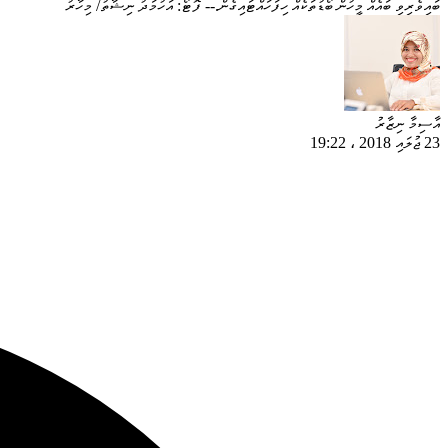
ބައިވެރިވި ބައެއް މީހުން ބޯޑުތަކެއް ހިފަހައްޓައިގެން.-- ފޮޓޯ: އަހުމަދު ނިޝާތު/ މިހާރު
އާސިމާ ނިޒާރު
23 ޖުލައި 2018
،
19:22