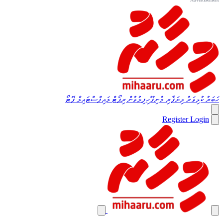
ހަބަރު
ކުޅިވަރު
ވިޔަފާރި
މުނިފޫހިފިލުވުން
ރިޕޯޓް
ލައިފްސްޓައިލް
ފޮޓޯ
Register
Login