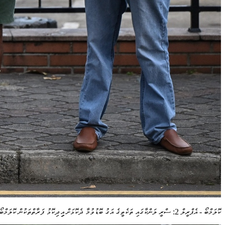
ކޮލަމްބޯ - އެޕްރީލް 2: ސްރީ ލަންކާގައި ތަކެތީގެ އަގު ބޮޑުވުމާ ދެކޮޅަށް އިިދިކޮޅު ފަރާތްތަކުން ކޮލަމްބޯގައި މުޒާހަރާ ކުރަނީ. --ފޮޓޯ:އޭއެފްޕީ