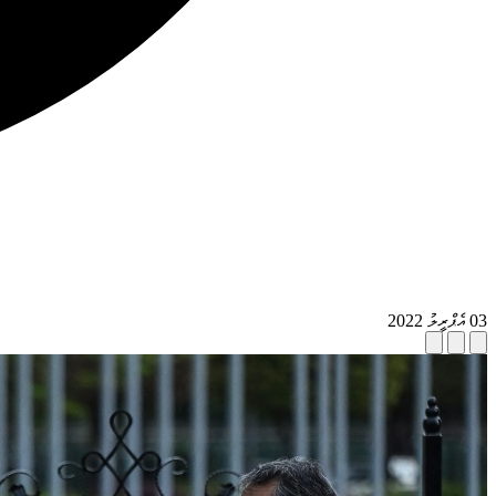
03 އެޕްރީލު 2022