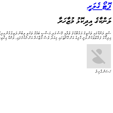
ފޮޓޯ ގެލަރީ
ލަންކާގެ އިދިކޮޅު މުޒާހަރާ
ސްރީ ލަންކާގައި ތަކެތީގެ އަގުބޮޑުވެ ތެލާއި ގޭސް އަދި އަސާސީ ބައެއް ތަކެތި ލިބުން ދަތިވުމުން އިދިކޮ
އިދިކޮޅު ފަރާތްތަކުން ވަނީ ކާފިއު އަށް ގޮންޖަހައި މިއަދު ވެސް މުޒާހަރާ އަށް ނުކުމެފައި. ލަންކާ އިގްތ
ހަސަން އާމިރު