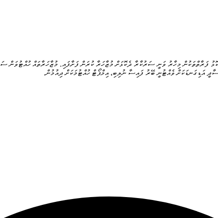
ޅު ފަރާތްތަކުން މިހާރު ވަނީ ސަރުކާރާ ދެކޮޅަށް މުޒާހަރާ ކުރަން ފަށާފައި. މުޒާހަރާތައް ހުއްޓުވަން ސަރު
ިސާދީ އަޑިގަނޑަކަށް ވެއްޓުނީ ބޭރު ފައިސާ ނުލިބި، އިމްޕޯޓް ހުއްޓުމަކަށް ދިއުމުން.