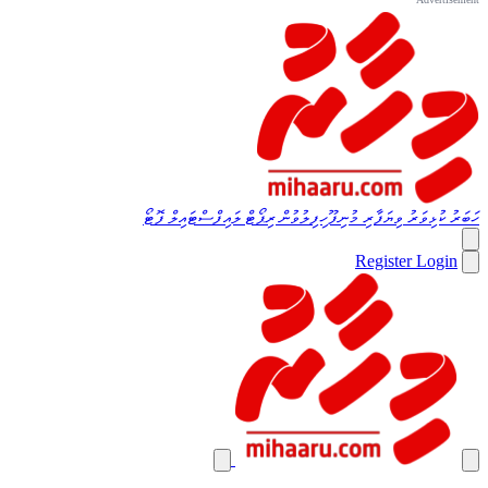
ހަބަރު
ކުޅިވަރު
ވިޔަފާރި
މުނިފޫހިފިލުވުން
ރިޕޯޓް
ލައިފްސްޓައިލް
ފޮޓޯ
Register
Login