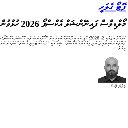
ފޮޓޯ ގެލަރީ
މޯލްޑިވްސް ފައިނޭންޝަލް އެކްސްޕޯ 2026 ހުޅުވުން
މިހާރު
ފަޔާޒް މޫސާ