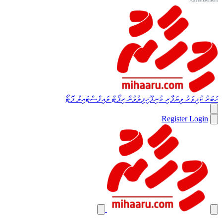
ހަބަރު
ކުޅިވަރު
ވިޔަފާރި
މުނިފޫހިފިލުވުން
ރިޕޯޓް
ލައިފްސްޓައިލް
ފޮޓޯ
Register
Login