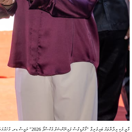
މާލީ އެކި އިދާރާތައް ބައިވެރިވާ "މޯލްޑިވްސް ފައިނޭންޝަލް އެކްސްޕޯ 2026" ރައީސް ޑރ. މުހައްމަދު މުއިއްޒު ރަސްމީކޮށް ހުޅުއްވައިދެއްވަނީ -- ފޮޓޯ: ނިޝާން އަލީ | މިހާރު