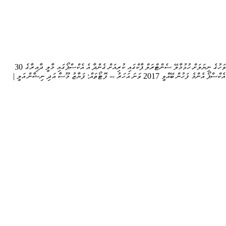
ހުޅުމާލެ - ޖުލައި 2، 2026: މާލީ އެކި އިދާރާތައް ބައިވެރިވާ "މޯލްޑިވްސް ފައިނޭންޝަލް އެކްސްޕޯ: އެ އެކްސްޕޯ ހުޅުއްވައިދެއްވީ ރައީސް ޑރ މުހައްމަދު މުއިއްޒު. އަދި މިއަދުން ފެށިގެން އަންނަ ހޮނިހިރު ދުވަހުގެ ނިޔަލަށް ހުޅުމާލޭ ސެންޓްރަލް ޕާކްގައި ކުރިއަށް ގެންދާ އެ އެކްސްޕޯގައި މާލީ ދާއިރާގެ 30
ފަރާތަކުން ބައިވެރިވޭ. އަދި މިއަހަރުގެ އެކްސްޕޯގެ ޝިއާރަކީ "ދެމެހެއްޓެނިވި މުސްތަގުބަލަކަށް ބާރުވެރިކުރުވުން: އެންމެންގެ ބައިވެރިވުން، އީޖާދުވެރިކަން އަދި ފަންނީ ހުނަރު". މޯލްޑިވްސް ފައިނޭންޝަލް އެކްސްޕޯ އެންމެ ފަހުން ބޭއްވީ 2017 ވަނަ އަހަރު -- ފޮޓޯތައް: ފަޔާޒު މޫސާ އަދި ނިޝާން އަލީ |