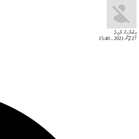
އިބްރާހިމް ރާއިދު
27 ޖޫން 2021
،
15:40