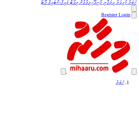
ހަބަރު
ކުޅިވަރު
ވިޔަފާރި
މުނިފޫހިފިލުވުން
ރިޕޯޓް
ލައިފްސްޓައިލް
ފޮޓޯ
Register
Login
ޚަބަރު