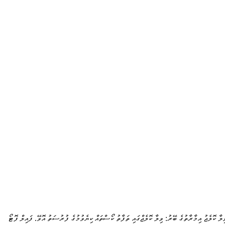
ިލާ ކޮލެޖު އިމާރާތުގެ ބޭރު: ވިލާ ކޮލެޖްގައި ތަފާތު ކޯސްތައް ކިޔެވުމުގެ ފުރުސަތު އޮވޭ. ފައިލް ފޮޓޯ