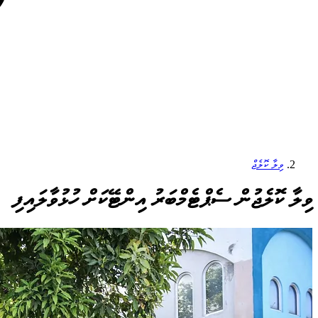
ވިލާ ކޮލެޖް
ވިލާ ކޮލެޖުން ސެޕްޓެމްބަރު އިންޓޭކަށް ހުޅުވާލައިފި