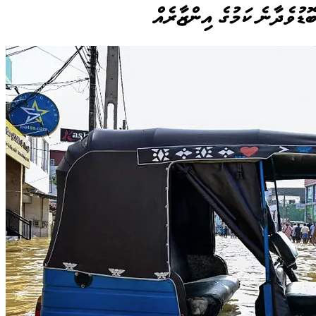
ޮޑުވެދާނެ ކަމުގެ އިންޒާރެއް