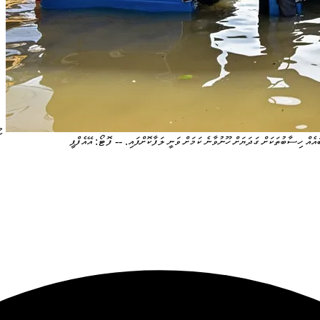
މ
އެއް ހިސާބުތަކަށް ގަދަޔަށް ހޫނުވާނެ ކަމަށް ވަނީ ލަފާކޮށްފައި. -- ފޮޓޯ: އޭއެފްޕީ