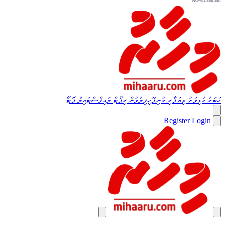
ހަބަރު
ކުޅިވަރު
ވިޔަފާރި
މުނިފޫހިފިލުވުން
ރިޕޯޓް
ލައިފްސްޓައިލް
ފޮޓޯ
Register
Login