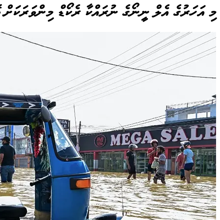
މި އަހަރުގެ އެލް ނީނޯގެ ނުރައްކާ ރެކޯޑް މިންވަރަކަށް ބ