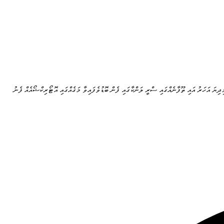
ިދިޔަ އަހަރު އައި ތޫފާނެއްގައި ސްރީ ލަންކާގައި ފެން ބޮޑުވެފައިވާ މަގެއްގައި އޮޓޯރިކްޝޯއެއް ފެނު