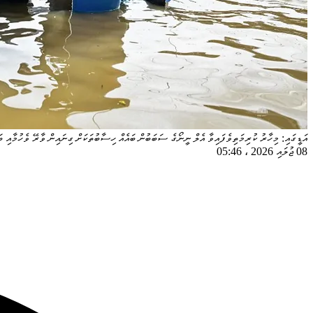
އަޑީގައި: މިހާރު ކުރިމަތިވެފައިވާ އެލް ނީނޯގެ ސަބަބުން ބައެއް ހިސާބުތަކަށް ގިނައިން ވާރޭ ވެހުމާއި ބަ
08 ޖުލައި 2026
،
05:46