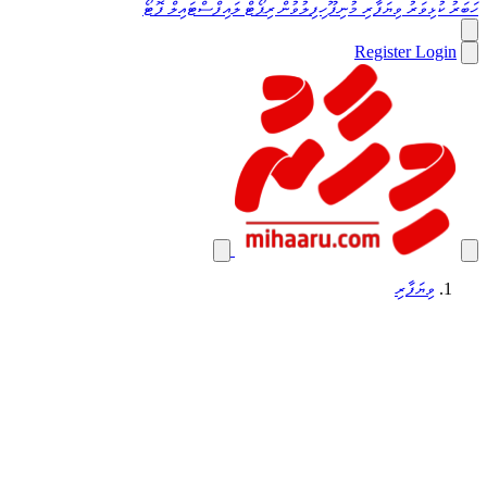
ހަބަރު
ކުޅިވަރު
ވިޔަފާރި
މުނިފޫހިފިލުވުން
ރިޕޯޓް
ލައިފްސްޓައިލް
ފޮޓޯ
Register
Login
ވިޔަފާރި