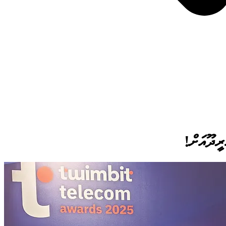
ރީދޫއަށް!