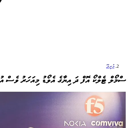
އުރީދޫ
ސްމޯލް ޓެލްކޯ އޮފް ދަ އިޔާގެ އެވޯޑު މިއަހަރު ވެސް އު