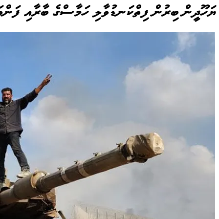
ޔަހޫދީން ބިރުން ފިތްކަނޑުވާލި ހަމާސްގެ ބާރާއި ފަންވ