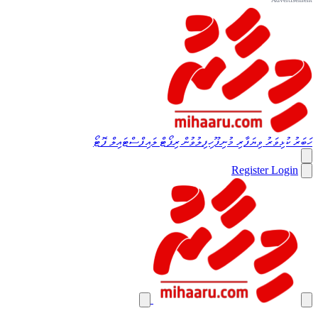
ހަބަރު
ކުޅިވަރު
ވިޔަފާރި
މުނިފޫހިފިލުވުން
ރިޕޯޓް
ލައިފްސްޓައިލް
ފޮޓޯ
Register
Login