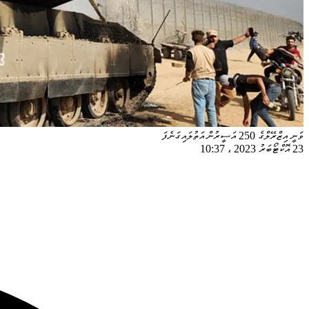
ވަނީ އިޒްރޭލްގެ 250 އަސީރުން އަތުލައިގަނެފަ
23 އޮކްޓޯބަރު 2023
،
10:37