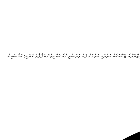
ިޒްރޭލްގެ ޓޭންކަރެއް އަތުލައި ގަތުމަށް ފަހު ފަލަސްތީނުގެ ރައްޔިތުން އުފާފާޅު ކުރަނީ: ހަމާސްއިން