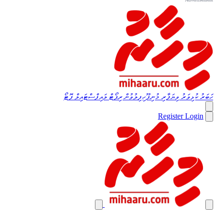
ހަބަރު
ކުޅިވަރު
ވިޔަފާރި
މުނިފޫހިފިލުވުން
ރިޕޯޓް
ލައިފްސްޓައިލް
ފޮޓޯ
Register
Login