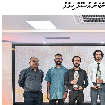
ންކަން އުސޫލާ ހިލާފު