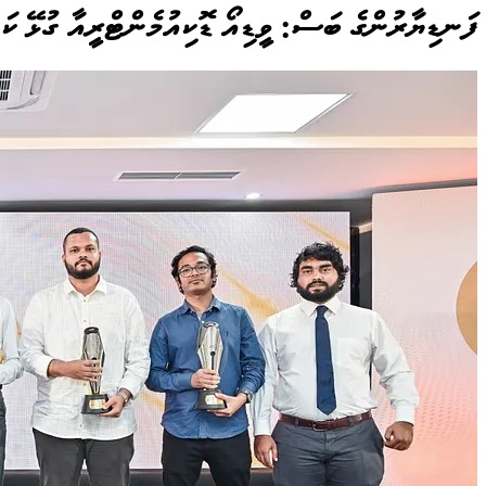
ފަނޑިޔާރުންގެ ބަސް: ވީޑިއޯ ޑޮކިއުމެންޓްރީއާ ގުޅޭ ކަ