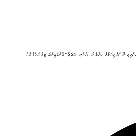
ަހުގީގީ ނޫސްވެރިކަމުގެ އިނާމު ހާސިލްކުރި "އަދަދު" އޮންލައިންގެ ޓީމު އެވޯޑާ އެކު