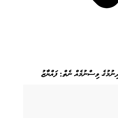
ިނުމުގެ ވިސްނުމެއް ނެތް: ފައްޔާޒު