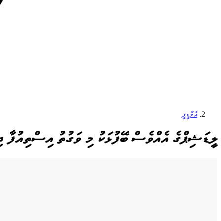
އެމްޑީޕީ
ލީޑަޝިޕްގެ އެއްވެސް ބޭފުޅަކު މި ވަގުތު އިސްތިއުފާ ދ