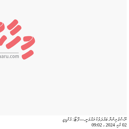
ނޫސްވެރިންނާ ބައްދަލުކުރައްވަނީ.---ފޮޓޯ: އެމްޑީޕީ
02 މެއި 2024
،
09:02