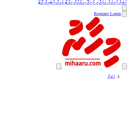
ހަބަރު
ކުޅިވަރު
ވިޔަފާރި
މުނިފޫހިފިލުވުން
ރިޕޯޓް
ލައިފްސްޓައިލް
ފޮޓޯ
Register
Login
ޚަބަރު