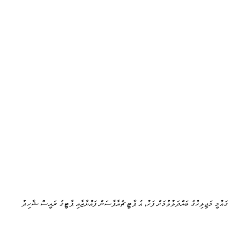
ެ ގައުމީ މަޖިލިހުގެ ބައްދަލުވުމަށް ފަހު، އެ ޕާޓީ ޗެއާޕާސަން ފައްޔާޒާއި ޕާޓީގެ ރައީސް ޝާހިދު