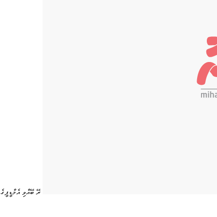
ރޭ ބޭއްވި އެމްޑީޕީގ