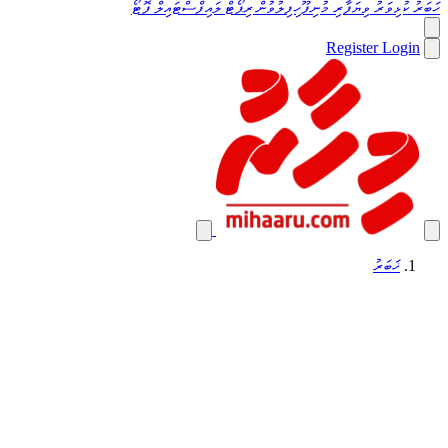
ހަބަރު
ކުޅިވަރު
ވިޔަފާރި
މުނިފޫހިފިލުވުން
ރިޕޯޓް
ލައިފްސްޓައިލް
ފޮޓޯ
Register
Login
ޚަބަރު