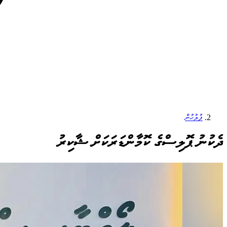
ފުލުހުން
ދެކުނު ޕޮލިސްގެ ކޮމާންޑަރަކަށް ޝާކިރު