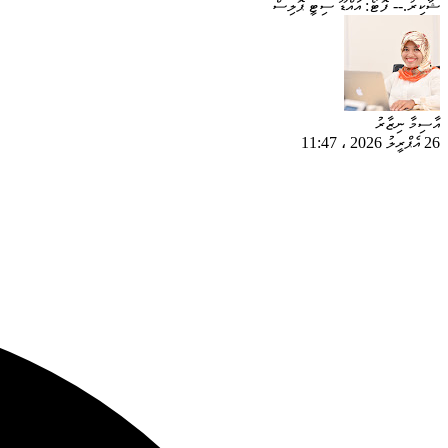
ޝާކިރު.-- ފޮޓޯ: އައްޑޫ ސިޓީ ޕޮލިސް
އާސިމާ ނިޒާރު
26 އެޕްރީލު 2026
،
11:47