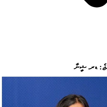
ެއްޖެ: ޑރ. ޝީނާ