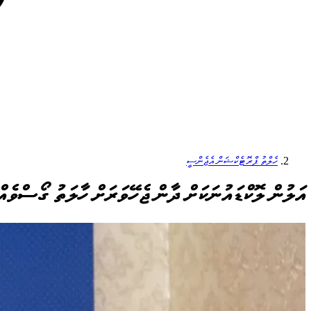
ހެލްތު ޕްރޮޓެކްޝަން އެޖެންސީ
އަލުން ލޮކްޑައުނަކަށް ދާން ޖެހޭވަރަށް ހާލަތު ގޯސްވ