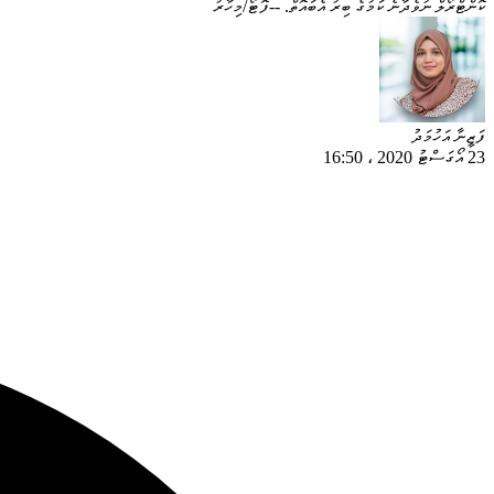
ކޮންޓްރޯލް ނުވެދާނެ ކަމުގެ ބިރު އެބައޮތް. --ފޮޓޯ/މިހާރު
ފަޒީނާ އަހުމަދު
23 އޯގަސްޓު 2020
،
16:50