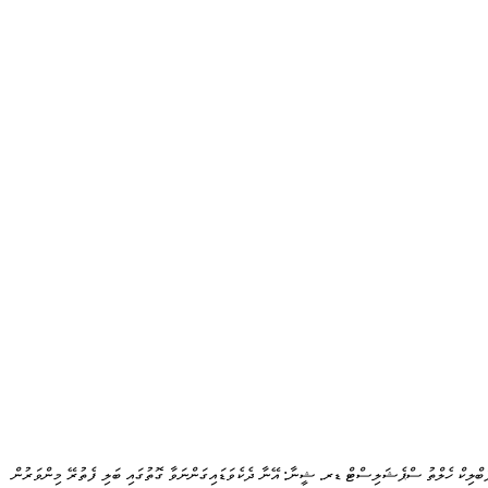
ަބްލިކް ހެލްތު ސްޕެޝަލިސްޓް ޑރ. ޝީނާ: އޭނާ ދެކެވަޑައިގަންނަވާ ގޮތުގައި ބަލި ފެތުރޭ މިންވަރުން