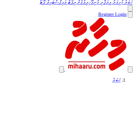
ހަބަރު
ކުޅިވަރު
ވިޔަފާރި
މުނިފޫހިފިލުވުން
ރިޕޯޓް
ލައިފްސްޓައިލް
ފޮޓޯ
Register
Login
ޚަބަރު