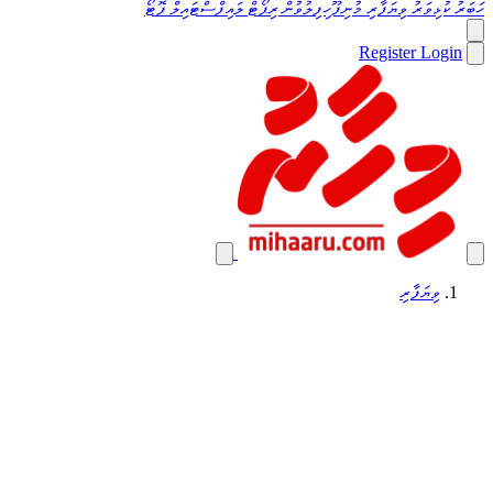
ހަބަރު
ކުޅިވަރު
ވިޔަފާރި
މުނިފޫހިފިލުވުން
ރިޕޯޓް
ލައިފްސްޓައިލް
ފޮޓޯ
Register
Login
ވިޔަފާރި