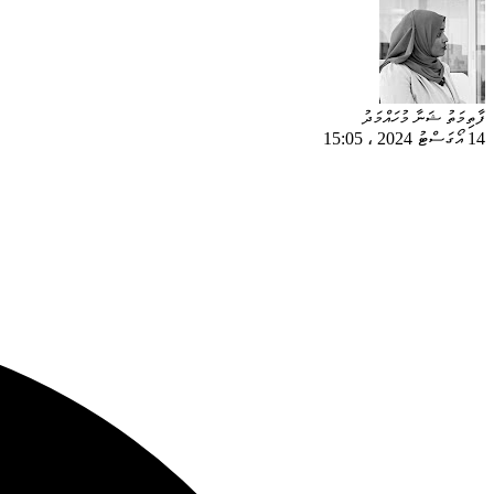
ފާތިމަތު ޝަނާ މުހައްމަދު
14 އޯގަސްޓު 2024
،
15:05