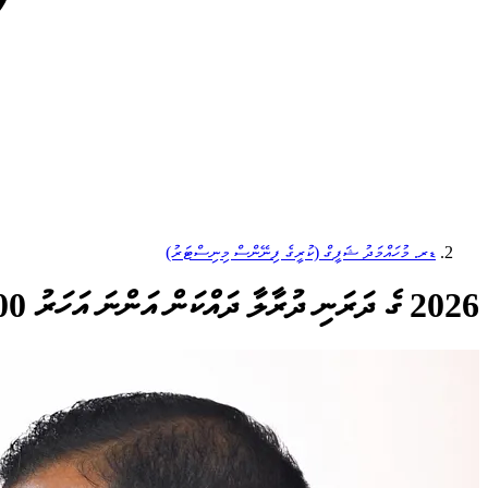
ޑރ. މުހައްމަދު ޝަފީގް (ކުރީގެ ފިނޭންސް މިނިސްޓަރު)
2026 ގެ ދަރަނި ދުރާލާ ދައްކަން އަންނަ އަހަރު 300 މިލިއަންގެ ލޯނެއް