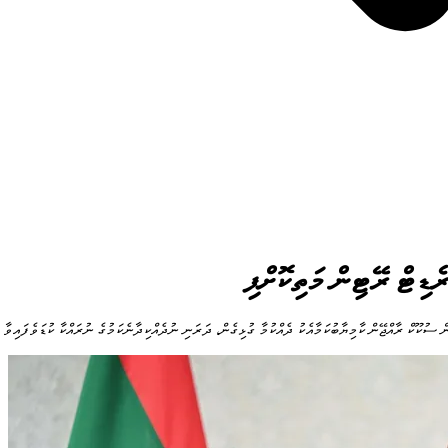
ރެޑިޓް ރޭޓިން މަތިކޮށްފި