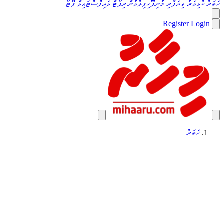
ހަބަރު
ކުޅިވަރު
ވިޔަފާރި
މުނިފޫހިފިލުވުން
ރިޕޯޓް
ލައިފްސްޓައިލް
ފޮޓޯ
Register
Login
ޚަބަރު