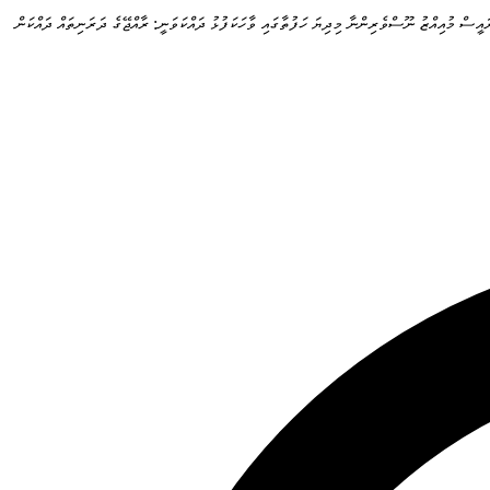
ައީސް މުއިއްޒު ނޫސްވެރިންނާ މިދިޔަ ހަފުތާގައި ވާހަކަފުޅު ދައްކަވަނީ: ރާއްޖޭގެ ދަރަނިތައް ދައްކަން