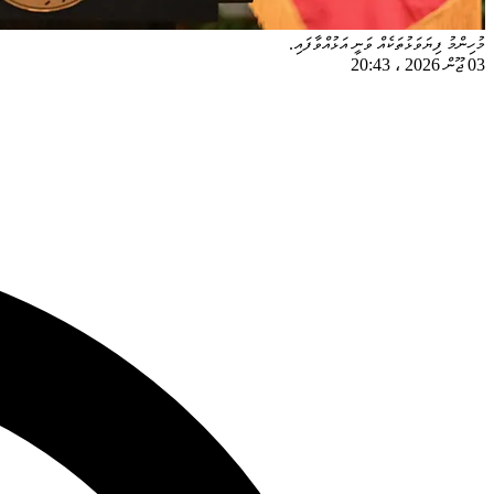
މުހިންމު ފިޔަވަޅުތަކެއް ވަނީ އަޅުއްވާފައި.
03 ޖޫން 2026
،
20:43