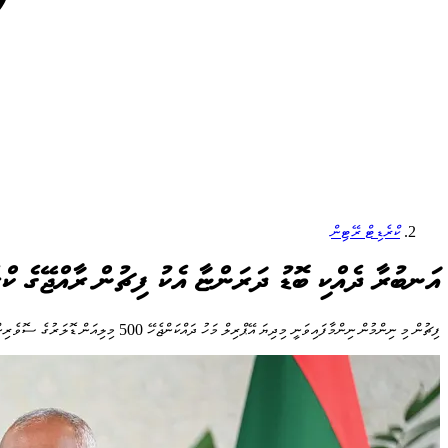
ކްރެޑިޓް ރޭޓިން
އަނބުރާ ދެއްކި ބޮޑު ދަރަންޏާ އެކު ފިޗުން ރާއްޖޭގެ ކް
ފިޗުން މި ނިންމުން ނިންމާފައިވަނީ މިދިޔަ އޭޕްރިލް މަހު ދައްކަންޖެހޭ 500 މިލިއަން ޑޮލަރުގެ ސޮވެރިން ސުކޫކް ރާއްޖޭން ކާމިޔާބުކަމާއެކު ދެއްކުމާ ގުޅިގެން، ދަރަނި ނުދެއްކިދާނެކަމުގެ ނުރައްކާ ކުޑަވެފައިވާ ކަމަށް ބުނެ އެވެ.