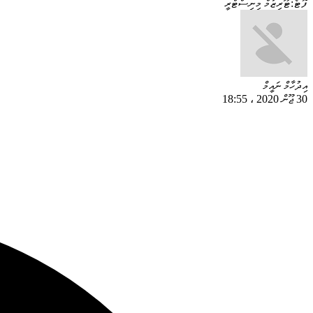
ފޮޓޯ:ޓޫރިޒަމް މިނިސްޓްރީ
އިދުހާމް ނައީމް
30 ޖޫން 2020
،
18:55