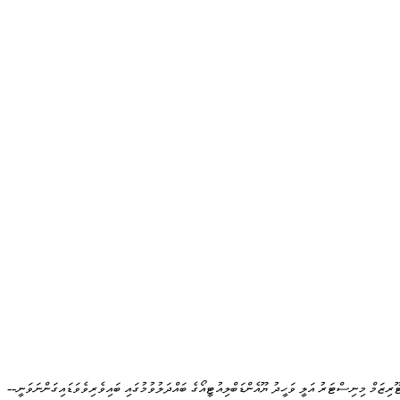
ޫރިޒަމް މިނިސްޓަރު އަލީ ވަހީދު ޔޫއެންޑަބްލިއުޓީއޯގެ ބައްދަލުވުމުގައި ބައިވެރިވެވަޑައިގަންނަވަނީ--