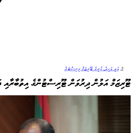
އަލީ ވަހީދު، ކުރީގެ ޓޫރިޒަމް މިނިސްޓަރު
ޓޫރިޒަމް އަލުން ދިރުވަން ޓޫރިސްޓުންގެ އިތުބާރާއި ދަ