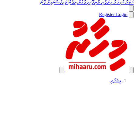
ހަބަރު
ކުޅިވަރު
ވިޔަފާރި
މުނިފޫހިފިލުވުން
ރިޕޯޓް
ލައިފްސްޓައިލް
ފޮޓޯ
Register
Login
ވިޔަފާރި