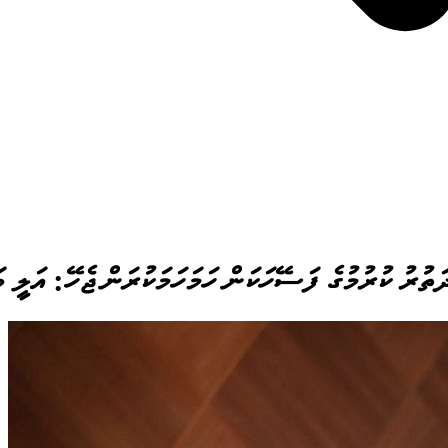
ތުރު ކުރުމުގެ ފަސޭހަކަން ހަމަހަމަކުރަން ޖެހޭ: އަލީ ވ