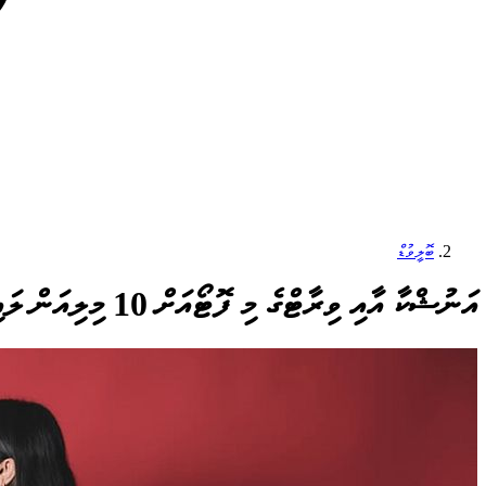
ބޮލީވުޑް
އަނުޝްކާ އާއި ވިރާޓްގެ މި ފޮޓޯއަށް 10 މިލިއަން ލައިކްސް