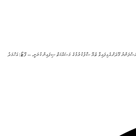
ަސްފަންނު މޫދަށް އެޅިފައިވާ ތެޔޮ ސާފުކުރުމުގެ މަސައްކަތް ސިފައިން ކުރަނީ. -- ފޮޓޯ: އަހްމަދު