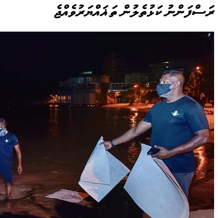
ރަސްފަންނު ކަޅުތެލުން ތަޣައްޔަރުވެއްޖެ