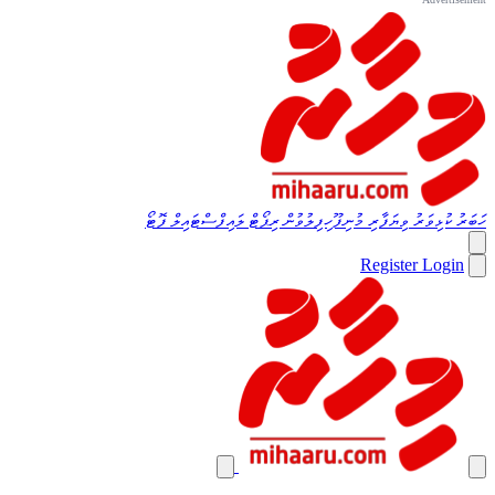
ހަބަރު
ކުޅިވަރު
ވިޔަފާރި
މުނިފޫހިފިލުވުން
ރިޕޯޓް
ލައިފްސްޓައިލް
ފޮޓޯ
Register
Login