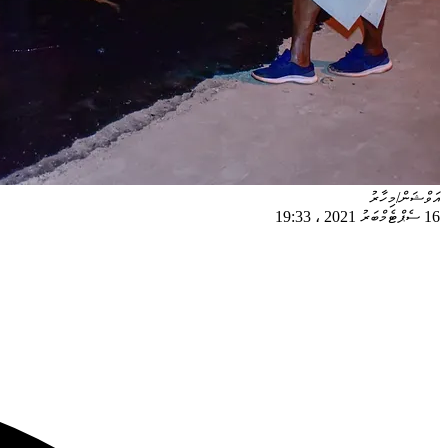
އަވްޝަން/މިހާރު
16 ސެޕްޓެމްބަރު 2021
،
19:33