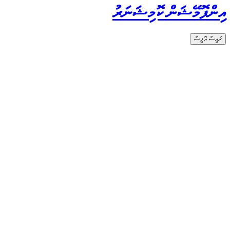
އިންފޮމޭޝަން ކޮމިޝަނަރު
ރައީސް އޮފީސް