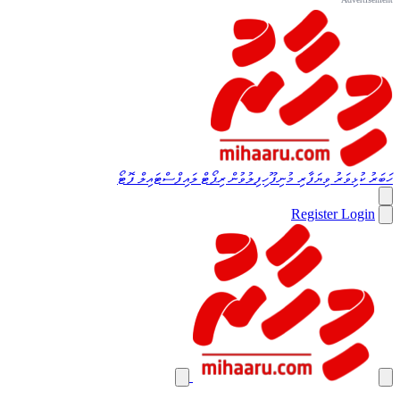
ހަބަރު
ކުޅިވަރު
ވިޔަފާރި
މުނިފޫހިފިލުވުން
ރިޕޯޓް
ލައިފްސްޓައިލް
ފޮޓޯ
Register
Login