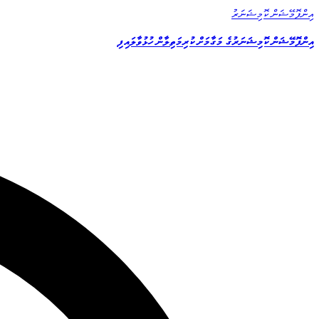
އިންފޮމޭޝަން ކޮމިޝަނަރު
އިންފޮމޭޝަން ކޮމިޝަނަރުގެ މަގާމަށް ކުރިމަތިލާން ހުޅުވާލައިފި