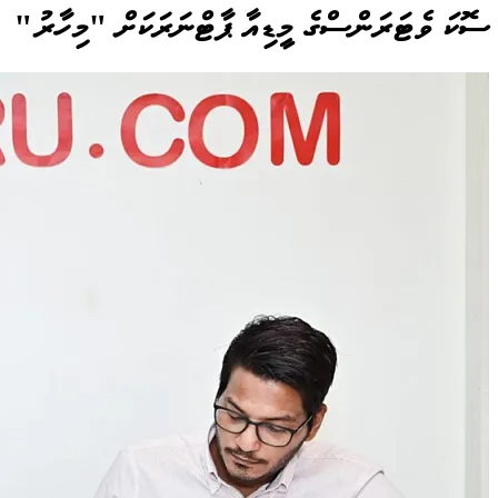
ސޮކަ ވެޓަރަންސްގެ މީޑިއާ ޕާޓްނަރަކަށް "މިހާރު"