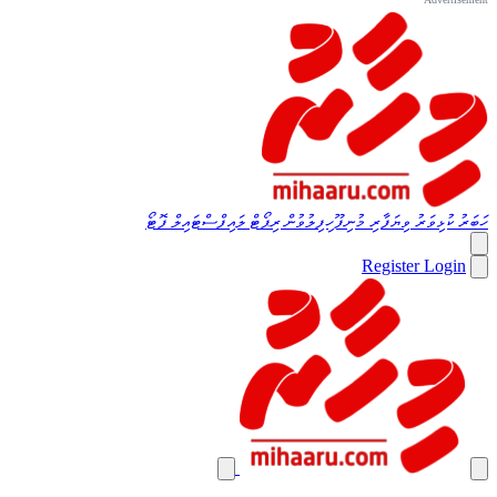
ހަބަރު
ކުޅިވަރު
ވިޔަފާރި
މުނިފޫހިފިލުވުން
ރިޕޯޓް
ލައިފްސްޓައިލް
ފޮޓޯ
Register
Login