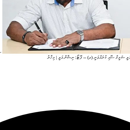
ސ
ަލީ ޝަމީމް ސޮއި ކުރައްވަނީ (ވ) -- ފޮޓޯ: ނިޝާން އަލީ | މިހާރު