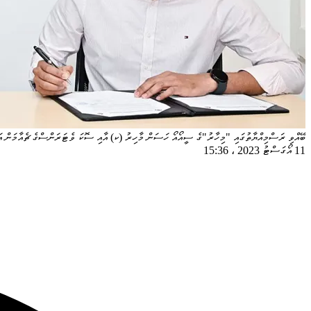
ބޭއްވި ރަސްމިއްޔާތުގައި "މިހާރު"ގެ ސީއޯއޯ ހަސަން މާހިރު (ކ) އާއި ސޮކަ ވެޓަރަންސްގެ ޗެއާމަން އ
11 އޯގަސްޓު 2023
،
15:36