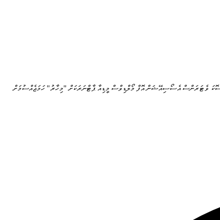
ޮކަ ވެޓަރަންސް އެސޯސިއޭޝަން އޮފް މޯލްޑިވްސް މީޑިއާ ޕާޓްނަރަކަށް "މިހާރު" ހަމަޖެއްސުމަށް