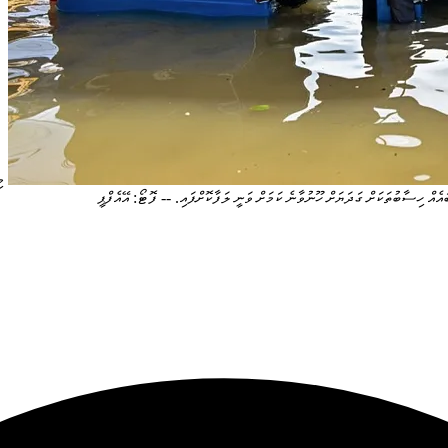
މ
އެއް ހިސާބުތަކަށް ގަދަޔަށް ހޫނުވާނެ ކަމަށް ވަނީ ލަފާކޮށްފައި. -- ފޮޓޯ: އޭއެފްޕީ