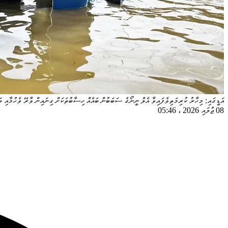
އަޑީގައި: މިހާރު ކުރިމަތިވެފައިވާ އެލް ނީނޯގެ ސަބަބުން ބައެއް ހިސާބުތަކަށް ގިނައިން ވާރޭ ވެހުމާއި ބަ
08 ޖުލައި 2026
،
05:46