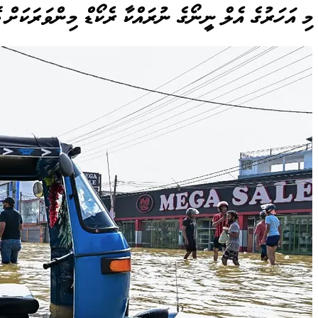
މި އަހަރުގެ އެލް ނީނޯގެ ނުރައްކާ ރެކޯޑް މިންވަރަކަށް ބ