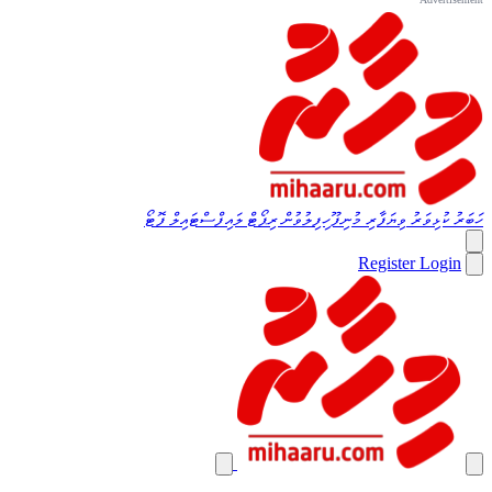
ހަބަރު
ކުޅިވަރު
ވިޔަފާރި
މުނިފޫހިފިލުވުން
ރިޕޯޓް
ލައިފްސްޓައިލް
ފޮޓޯ
Register
Login