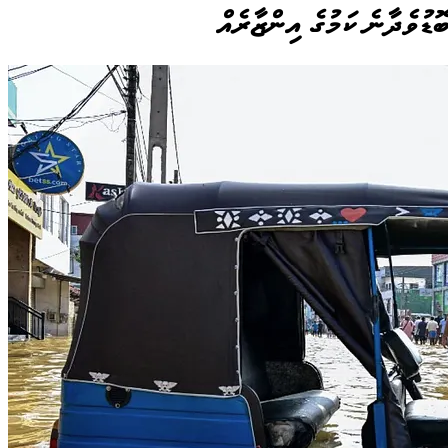
ޮޑުވެދާނެ ކަމުގެ އިންޒާރެއް