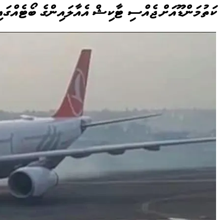
ކަތުމަންޑޫއަށް ޖެއްސި ޓާކިޝް އެއާލައިންގެ ބޯޓެއްގައި