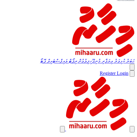
ހަބަރު
ކުޅިވަރު
ވިޔަފާރި
މުނިފޫހިފިލުވުން
ރިޕޯޓް
ލައިފްސްޓައިލް
ފޮޓޯ
Register
Login