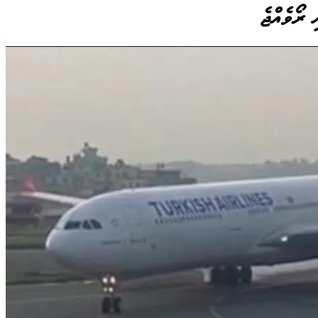
 ރޯވެއްޖެ