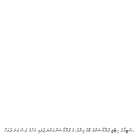
ެސްޓީއޯގެ ހިޓާޗީ ޕްރޮމޯޝަންގެ ބޮޑު އިނާމު: އެ ޕްރޮމޯޝަން އަންނަ ޖުލައި މަހުގެ ފަސް ވަނަ ދުވަހާ