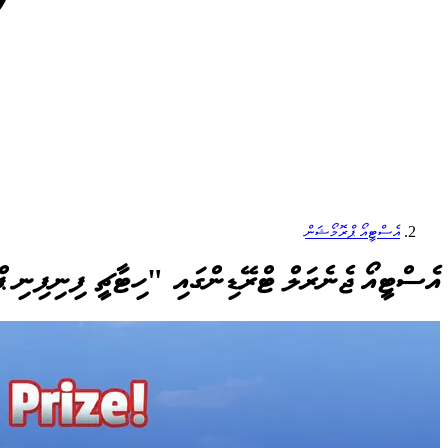
އެސްޓީއޯ ޕްރޮމޯޝަން
އެސްޓީއޯ ޖެނެރަލް ޓްރޭޑިންގައި "ހިޓާޗީ ފިނިފިނި ޕް