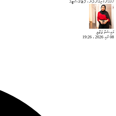
ހަމައަށް ކުރިއަށް ދާނެ - ފޮޓޯ/އެސްޓީއޯ
އައިޝަތު ޖަޒްލީ
08 މެއި 2026
،
19:26