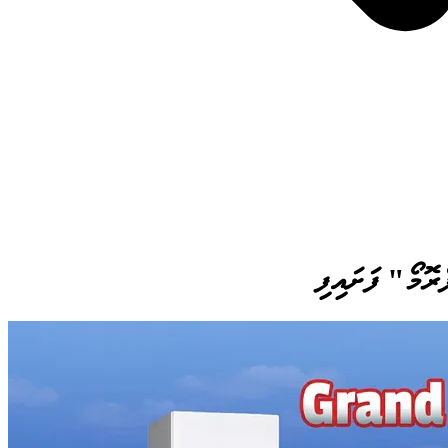
ރޮމޯ" ފަށައިފި