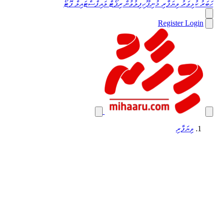
ހަބަރު
ކުޅިވަރު
ވިޔަފާރި
މުނިފޫހިފިލުވުން
ރިޕޯޓް
ލައިފްސްޓައިލް
ފޮޓޯ
Register
Login
ވިޔަފާރި