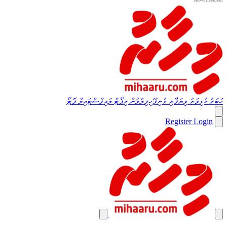
ހަބަރު
ކުޅިވަރު
ވިޔަފާރި
މުނިފޫހިފިލުވުން
ރިޕޯޓް
ލައިފްސްޓައިލް
ފޮޓޯ
Register
Login