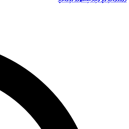
ފުވައްމުލަކުގައި އާލީ ވޯނިން ސިސްޓަމެއް ގާއިމްކުރަނީ