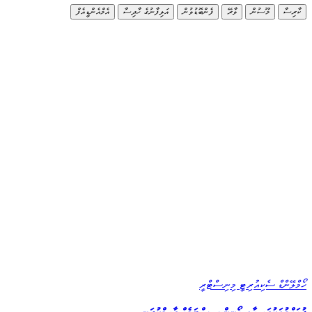
ކާރިސާ
މޫސުން
ވާރޭ
ފެންބޮޑުވުން
އަލިފާނުގެ ހާދިސާ
އެމްއެންޑީއެފް
ހޯމްލޭންޑް ސެކިއުރިޓީ މިނިސްޓްރީ