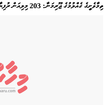
ތިމާވެށީގެ ގެއްލުމުގެ ޖޫރިމަނާ: 203 މިލިއަން ރުފިޔާ ނުލިބޭ!