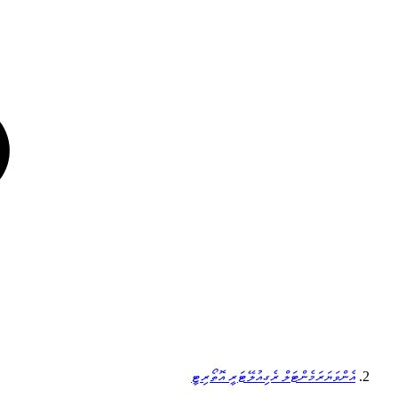
އެންވަޔަރަމެންޓަލް ރެގިއުލޭޓަރީ އޮތޯރިޓީ