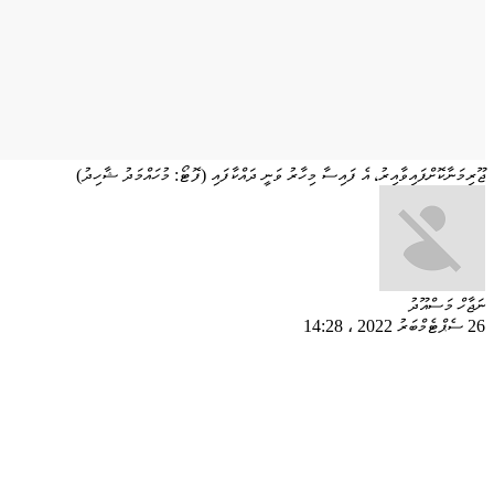
ޖޫރިމަނާކޮށްފައިވާއިރު، އެ ފައިސާ މިހާރު ވަނީ ދައްކާފައި (ފޮޓޯ: މުހައްމަދު ޝާހިދު)
ނަޖާހް މަސްއޫދު
26 ސެޕްޓެމްބަރު 2022
،
14:28