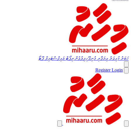
ހަބަރު
ކުޅިވަރު
ވިޔަފާރި
މުނިފޫހިފިލުވުން
ރިޕޯޓް
ލައިފްސްޓައިލް
ފޮޓޯ
Register
Login