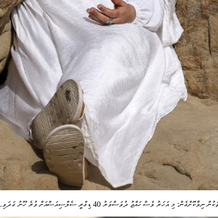
ްޖު ދުވަސްވަރު 40 ޑިގްރީ ސެލްސިއަސްއަށް ވުރެ ހޫނު ގަދަވި. -- ފޮޓޯ: އޭއެފްޕީ