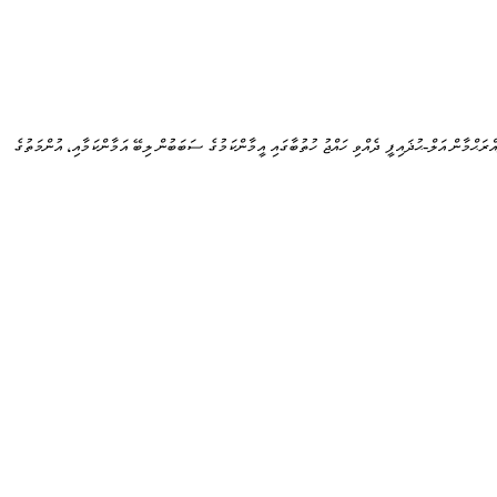
ްރަޙްމާން އަލް-ޙުޛައިފީ ދެއްވި ހައްޖު ހުތުބާގައި އީމާންކަމުގެ ސަބަބުން ލިބޭ އަމާންކަމާއި، އުންމަތުގެ