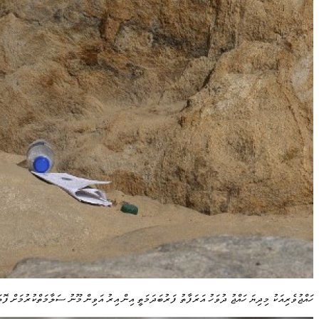
ހައްޖުވެރިއަކު މިދިޔަ ހައްޖު ދުވަހު އަރަފާތު ފަރުބަދަމަތީ އިން އިރު އަވިން މޫނު ސަލާމަތްކުރުމަށް ފޮތަކުން ނިވާކޮށްގެން: މި އަހަރު ވެސް ހައ