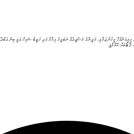
ެ މިލިއަނެއްހާ މީހުން ޖަމާވި. މަދީނާގެ މަސްޖިދުއް ނަބަވީގެ އިމާމް އަދި ޚަޠީބު ޝައިޚް ޢަލީ ބިން ޢަބްދުއ
ފޮޓޯތައް: އޭއެފްޕީ