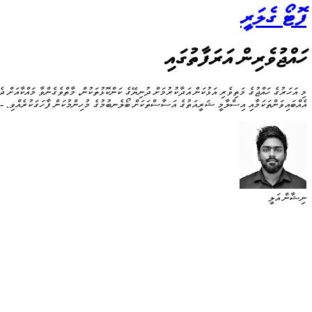
ފޮޓޯ ގެލަރީ
ހައްޖުވެރިން އަރަފާތުގައި
މި އަހަރުގެ ހައްޖުގެ މަތިވެރި އަޅުކަން އަދާކުރުމަށް ދުނިޔޭގެ ކަންކޮޅުތަކުން، މާތްވެގެންވާ މައްކާއަށް ދ
އެއްބައިވަންތަކަމާއި އިސްލާމީ ޝަރީއަތުގެ އަސާސްތަކަށް ބޯލެނބުމުގެ މުހިންމުކަން ފާހަގަކުރެއްވި. -- 
ނިޝާން އަލީ