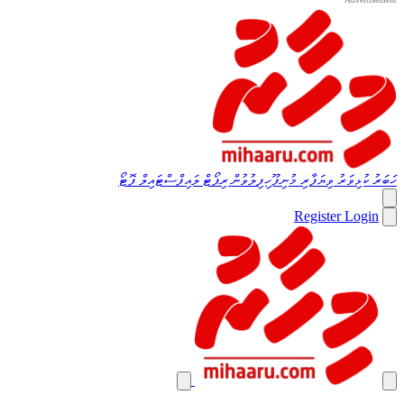
ހަބަރު
ކުޅިވަރު
ވިޔަފާރި
މުނިފޫހިފިލުވުން
ރިޕޯޓް
ލައިފްސްޓައިލް
ފޮޓޯ
Register
Login