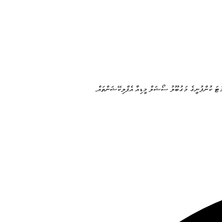
ެޓަ ކުންފުނީގެ މަގުބޫލު ސޯޝަލް މީޑިއާ އެޕްލިކޭޝަންތައް.