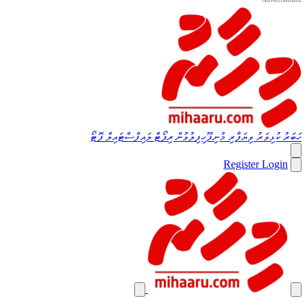
ހަބަރު
ކުޅިވަރު
ވިޔަފާރި
މުނިފޫހިފިލުވުން
ރިޕޯޓް
ލައިފްސްޓައިލް
ފޮޓޯ
Register
Login