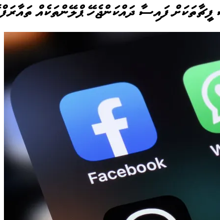
ީޗާތަކަށް ފައިސާ ދައްކަންޖެހޭ ޕްލޭންތަކެއް ތައާރަފްކ