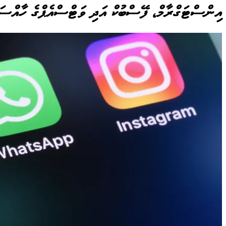
އިންސްޓަގްރާމް، ފޭސްބުކް އަދި ވަޓްސްއެޕްގެ ހާއްސަ ފ