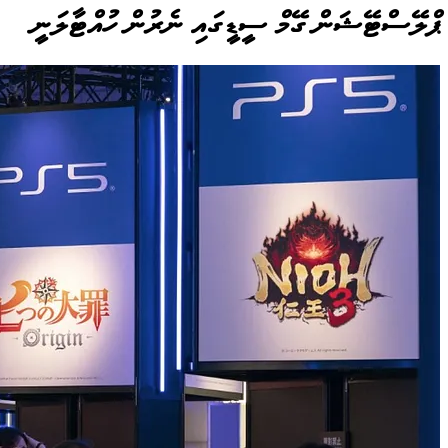
ޕްލޭސްޓޭޝަން ގޭމް ސީޑީގައި ނެރުން ހުއްޓާލަނީ