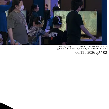
ނެރުން ހުއްޓާލަން ނިންމާފައި. -- ފޮޓޯ: އޭއެފްޕީ
02 ޖުލައި 2026
،
06:11