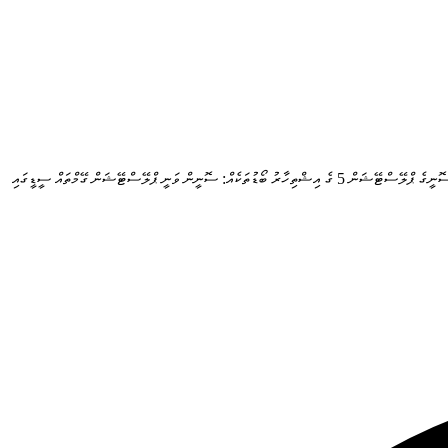
ސޮނީގެ ޕްލޭސްޓޭޝަން 5 ގެ އިޝްތިހާރު ބޯޑުތަކެއް: ސޮނީން ވަނީ ޕްލޭސްޓޭޝަން ގޭމްތައް ސީޑީގައި