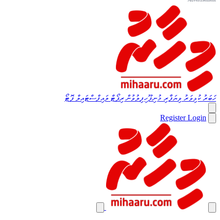
ހަބަރު
ކުޅިވަރު
ވިޔަފާރި
މުނިފޫހިފިލުވުން
ރިޕޯޓް
ލައިފްސްޓައިލް
ފޮޓޯ
Register
Login