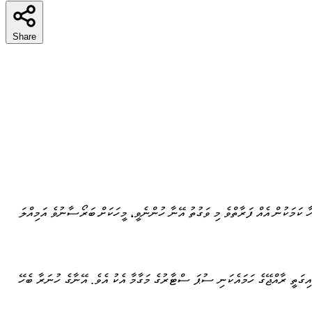
Share
ކަމަކުން އެއް ފަރާތްވެ މި ވަގުތު އޭނާ ހުންނެވީ، މީހަކަށް ބަރޯސާނުވެ އަމިއްލަ
ށް ރަސްމީކޮށް ވަންނަވައި، އަދި 2006 ވަނަ އަހަރު ފިލްމީ ދާއިރާއިން ދުރަށް ވަޑައިގަތީ ރާއްޖޭގެ ހަމައެކަނި ސުޕަ ސްޓާރުގެ މަގާމާ އެކު އެވެ. އޭނާގެ ހުނަރާ ބެހޭ