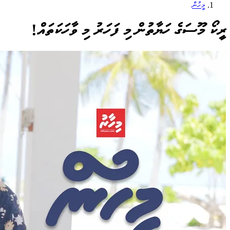
މީހުން
ރީކޯ މޫސަގެ ހަޔާތުން މި ފަހަރު މި ވާހަކަތައް!