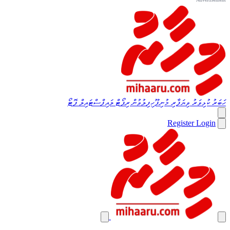
ހަބަރު
ކުޅިވަރު
ވިޔަފާރި
މުނިފޫހިފިލުވުން
ރިޕޯޓް
ލައިފްސްޓައިލް
ފޮޓޯ
Register
Login