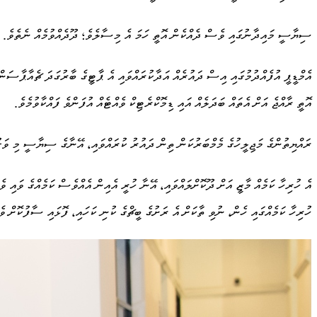
ސިޔާސީ މައިދާނުގައި ވެސް ދެއްކެން އޮތީ ހަމަ އެ މިސާލެވެ؛ ދޫދެއްވުމެއް ނެތެވެ. ހ
އެމްޑީޕީ އުފެއްދުމުގައި އިސް ދައުރެއް އަދާކުރައްވައި އެ ޕާޓީގެ ބާރުގަދަ ޗެއާޕާސަންގ
އޮތީ ރާއްޖެ އަށް އެތައް ބަދަލެއް އައި ޑިމޮކްރެޓިކް ވެއްޓެއް އުފަންވެ ފައްކާވުމެވެ.
ރައްޔިތުންގެ މަޖިލީހުގެ މެމްބަރުކަން ތިން ދައުރު ކުރައްވައި، އޭނާގެ ސިޔާސީ މި ވަގު
އެ ހުރިހާ ކަމެއް މާޒީ އަށް ދޫކޮށްލައްވައި، އޭނާ ހުރީ އެއިން އެއްވެސް ކަމެއްގެ ވަ
ހުރިހާ ކަމެއްގައި ހެން، ނުވި ތާކަށް އެ ރަށުގެ ބީޗްގެ ކުނި ކަހައި، ފޮޅައި ސާފުކޮށް