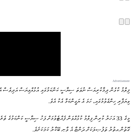
ފިލްމު ކުޅެން ދިމާކުރިއަސް ނުވަތަ ސިޔާސީ ކަންކަމުގައި އުޅުއްވިޔަސް އަދިވެސް އެނބ
ވިޔަފާރި ހިންގެވުމުގައި، ހަމަ އެ ޔަގީންކަމާ އެކު އެވެ.
ގޮތުން އިތުރު ތަފުސީލަކަށް ދަންޏާ އެ ވާނީ ބޭކާރު ކަމަކަށެވެ.