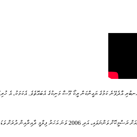
ުރި އާދެވޭނެ ކަމުގެ ޔަގީންކަން ރީކޯ މޫސާ މަނިކުގެ އެބައޮތެވެ. އެކަމަކު، އެ ހުރިހާ 
މީގެ 33 އަހަރު ކުރިން ފިލްމު ކުޅުއްވަން ފެއްޓެވުމަށް ފަހު ސިޔާސީ ކަންކަމުގެ ތެރެއަ