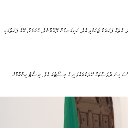
 އެތައް ފަހަރަކު ޒަހަމްވި އެވެ. ހަށިގަނޑުން ލޭއޮރުނެވެ. އެކަމަކު، އޭގެ ފަހަތުގައި
ާ މޫސަ ގިނަ ދުވަސްތައް ހޭދަކުރައްވަނީ އެ ރިސޯޓުގަ އެވެ. ރިސޯޓް ހިންގުމުގެ