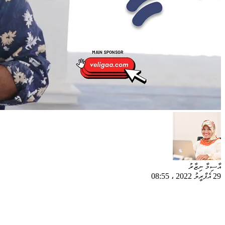
އާސިމާ ނިޒާރު
29 އެޕްރީލު 2022
،
08:55