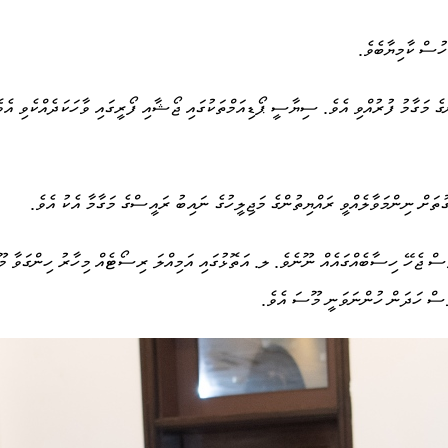
ުސް ކާމިޔާބެވެ.
ެ މަގާމު ފުރުއްވި އެވެ. ސިޔާސީ ޕޯޑިއަމްތަކުގައި ޖޯޝާއި ފޯރީގައި ވާހަކަދެއްކެވި އެވެ.
ތަށް ނިންމަވާލެއްވީ ރައްޔިތުންގެ މަޖިލީހުގެ ނައިބު ރައީސްގެ މަގާމާ އެކު އެވެ.
އި ވެސް ޖެހޭ ހިސާބެއްގައެއް ނޫނެވެ. ލ. އަތޮޅުގައި އަމިއްލަ ރިސޯޓެއް މިހާރު ހިންގަވ
 ވެސް ހަދަން ހުންނަވަނީ މޫސަ އެވެ.