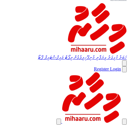
ހަބަރު
ކުޅިވަރު
ވިޔަފާރި
މުނިފޫހިފިލުވުން
ރިޕޯޓް
ލައިފްސްޓައިލް
ފޮޓޯ
Register
Login