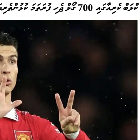
ކްލަބް ކެރިއާގައި 700 ގޯލް ޖެހި ފުރަތަމަ ކުޅުންތެރިޔަކަށް ރޮނާލްޑޯ