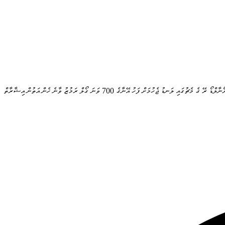
ރޯނާލްޑޯ ރޭ ގެ މެޗުގައި ލަނޑު ޖެހުމަށް ފަހު އޭނާގެ 700 ވަނަ ގޯލް ރަމުޒު ވާނެ ހެން އަތުން އިޝާރާތް