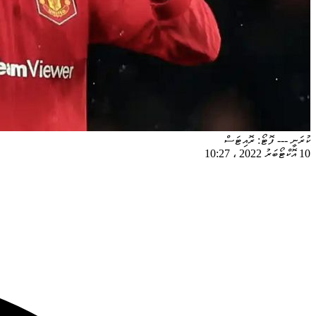
ކުރަނީ --- ފޮޓޯ: ރޮއިޓަސް
10 އޮކްޓޯބަރު 2022
،
10:27