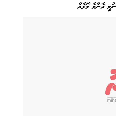
ނުމީ އެންމެ މޮޅެއް