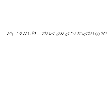
 ހަމްޒާ (ވ) ފޮނުވާލަނީ: އޭނާ ވެސް ވަނީ މެޗުގައި ލަނޑު ޖަހާފަ --- ފޮޓޯ: ފަޔާޒު މޫސާ | މިހާރު