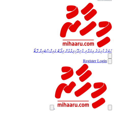
ހަބަރު
ކުޅިވަރު
ވިޔަފާރި
މުނިފޫހިފިލުވުން
ރިޕޯޓް
ލައިފްސްޓައިލް
ފޮޓޯ
Register
Login