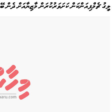
ލީގު ޗެމްޕިއަންކަން ކަށަވަރުކުރަން މާޒިޔާއަށް ދެން ބޭ