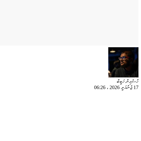
ހުސެއިން ހަބީބް
17 ޖެނުއަރީ 2026
،
06:26