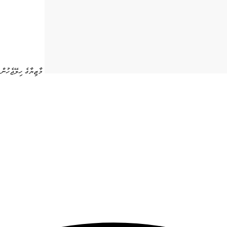
މާޒިޔާގެ ހިލޭޖެހުން