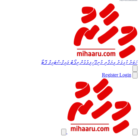
ހަބަރު
ކުޅިވަރު
ވިޔަފާރި
މުނިފޫހިފިލުވުން
ރިޕޯޓް
ލައިފްސްޓައިލް
ފޮޓޯ
Register
Login