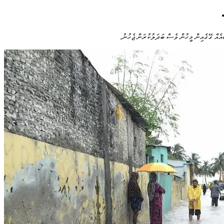
ައެއް ގޭގެއިން މީހުން ވެސް ބަދަލުކުރަން ޖެހުނު.