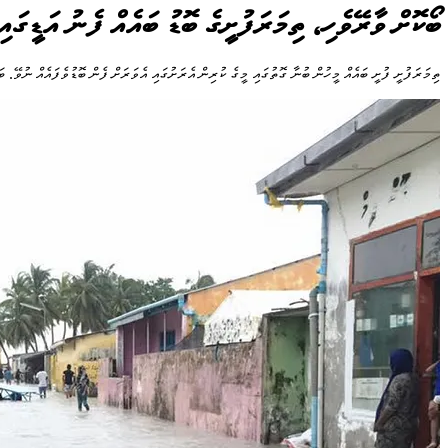
ބޯކޮށް ވާރޭވެހި، ތިމަރަފުށީގެ ބޮޑު ބައެއް ފެނު އަޑީގައި
ތިމަރަފުށީ ފުށީ ބައެއް މީހުން ބުނާ ގޮތުގައި މީގެ ކުރިން އެރަށުގައި އެވަރަށް ފެން ބޮޑުވެފައެއް ނުވޭ. ބ