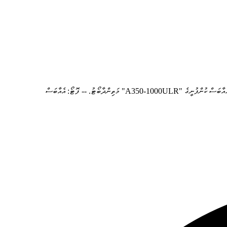
ާބަސް ކުންފުނީގެ "A350-1000ULR" މަތިންދާބޯޓު. -- ފޮޓޯ: އެއާބަސް