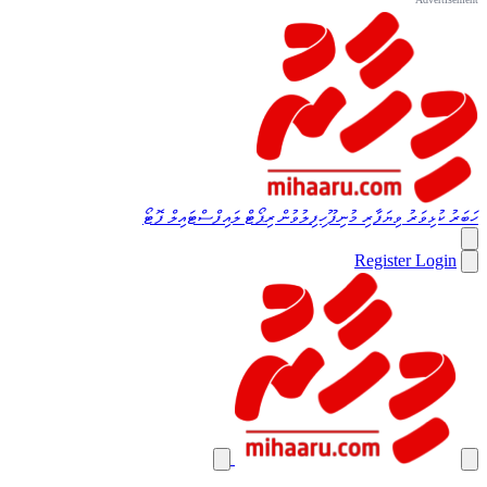
ހަބަރު
ކުޅިވަރު
ވިޔަފާރި
މުނިފޫހިފިލުވުން
ރިޕޯޓް
ލައިފްސްޓައިލް
ފޮޓޯ
Register
Login