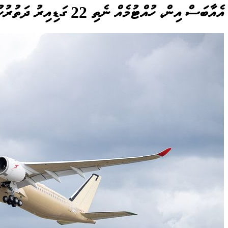
އެއާބަސް އިން، ހުއްޓުމެއް ނެތި 22 ގަޑިއިރު ދަތުރުކުރެވޭ މަތިންދާބޯޓެއް ޓެސްޓުކޮށްފި